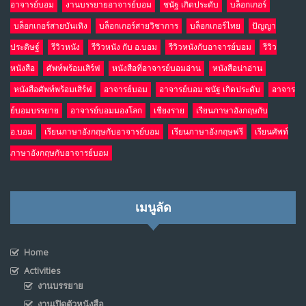
อาจารย์บอม
งานบรรยายอาจารย์บอม
ชนัฐ เกิดประดับ
บล็อกเกอร์
บล็อกเกอร์สายบันเทิง
บล็อกเกอร์สายวิชาการ
บล็อกเกอร์ไทย
ปัญญา
ประดิษฐ์
รีวิวหนัง
รีวิวหนัง กับ อ.บอม
รีวิวหนังกับอาจารย์บอม
รีวิว
หนังสือ
ศัพท์พร้อมเสิร์ฟ
หนังสือที่อาจารย์บอมอ่าน
หนังสือน่าอ่าน
หนังสือศัพท์พร้อมเสิร์ฟ
อาจารย์บอม
อาจารย์บอม ชนัฐ เกิดประดับ
อาจาร
ย์บอมบรรยาย
อาจารย์บอมมองโลก
เชียงราย
เรียนภาษาอังกฤษกับ
อ.บอม
เรียนภาษาอังกฤษกับอาจารย์บอม
เรียนภาษาอังกฤษฟรี
เรียนศัพท์
ภาษาอังกฤษกับอาจารย์บอม
เมนูลัด
Home
Activities
งานบรรยาย
งานเปิดตัวหนังสือ