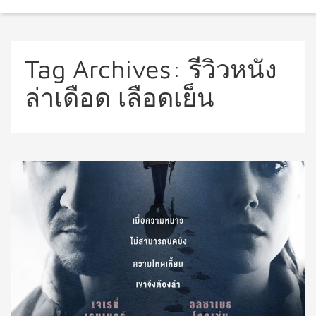
Tag Archives:
รีวิวหนัง
ล่าเดือด เลือดเย็น