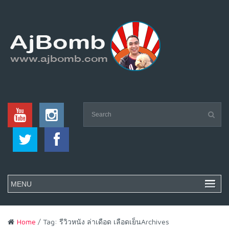
Home
/ Tag: รีวิวหนัง ล่าเดือด เลือดเย็นArchives