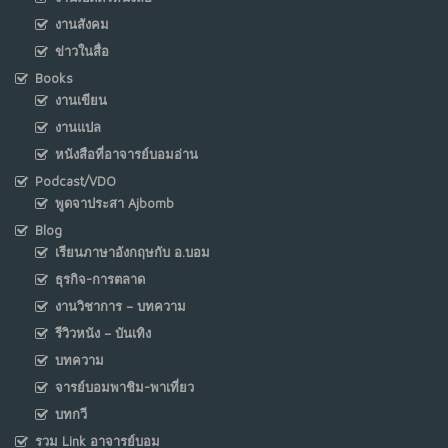
งานสังคม
ข่าวในสื่อ
Books
งานเขียน
งานแปล
หนังสือที่อาจารย์บอมอ่าน
Podcast/VDO
พูดจาประสา Ajbomb
Blog
เรียนภาษาอังกฤษกับ อ.บอม
ธุรกิจ-การตลาด
งานวิชาการ – บทความ
รีวิวหนัง – บันเทิง
บทความ
จารย์บอมพาชิม-พาเที่ยว
บทกวี
รวม Link อาจารย์บอม