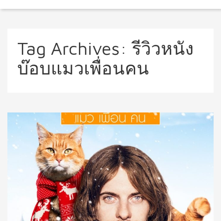
Tag Archives:
รีวิวหนัง
บ๊อบแมวเพื่อนคน