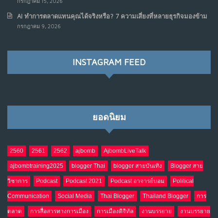
กรกฎาคม 15, 2026
AI ทำการตลาดแทนคุณได้จริงหรือ? 7 ความเสี่ยงที่หลายธุรกิจมองข้าม
เมื่อรัฐบาลเริ่มคิดแบบแพลตฟอร์ม : AI กำลังเปลี่ยนรัฐ
7
กรกฎาคม 9, 2026
ราชการไปตลอดกาล
พ.ค. 28, 2026
NO COMMENTS
INSTAGRAM FEED
เมื่อโลกออนไลน์ กลายเป็น“ศาลเตี้ย”
8
พ.ค. 4, 2026
NO COMMENTS
ยอดนิยม
น้ำตาเรา .. เป็นกรดจริงหรือ??
9
เม.ย. 19, 2026
NO COMMENTS
2560
2561
2562
ajbomb
AjbombLiveTalk
ajbombtraining2025
blogger Thai
blogger สายบันเทิง
Blogger สาย
อินโดนีเซีย กับเกมอำนาจที่มองไม่เห็น
10
วิชาการ
Podcast
Podcast 2021
Podcast อาจารย์บอม
Political
เม.ย. 19, 2026
NO COMMENTS
Communication
Social Media
Thai Blogger
Thailand Blogger
การ
ตลาด
การสื่อสารทางการเมือง
การเมืองดิจิทัล
งานบรรยาย
งานบรรยาย