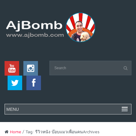
Home
/ Tag: รีวิวหนัง บ๊อบแมวเพื่อนคนArchives