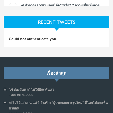
AI ทำการตลาดแทนคุณได้จริงหรือ? 7 ความเสี่ยงที่หลาย
3
ธุรกิจมองข้าม
ก.ค. 9, 2026
RECENT TWEETS
NO COMMENTS
วิธีซ่อมชีวิตพัง ๆ ให้กลับมาปังใน 1 วัน: บทเรียนจาก Dan
4
Could not authenticate you.
Koe ในแบบอาจารย์บอม
ก.ค. 9, 2026
NO COMMENTS
เมื่อการประท้วงไม่ได้อยู่แค่บนท้องถนน : การแฮ็กเว็บไซต์
5
รัฐอาจเป็นจุดเริ่มต้นของ “ขบวนการประท้วงดิจิทัล” ครั้งใหม่
เรื่องล่าสุด
ในฟิลิปปินส์
มิ.ย. 16, 2026
NO COMMENTS
“AI ต้องมีเบรค“ ไม่ใช่มีแต่คันเร่ง
กรกฎาคม 26, 2026
เมื่อเจ้าของร้านเล็กๆ กลายเป็น “ครีเอเตอร์”
6
AI ไม่ได้แย่งงาน แต่กำลังสร้าง “ผู้ประกอบการรุ่นใหม่” ที่โลกไม่เคยเห็น
มิ.ย. 12, 2026
มาก่อน
NO COMMENTS