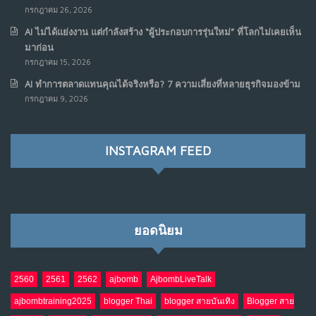
กรกฎาคม 26, 2026
เมื่อเจ้าของร้านเล็กๆ กลายเป็น “ครีเอเตอร์”
6
AI ไม่ได้แย่งงาน แต่กำลังสร้าง “ผู้ประกอบการรุ่นใหม่” ที่โลกไม่เคยเห็น
มิ.ย. 12, 2026
มาก่อน
NO COMMENTS
กรกฎาคม 15, 2026
AI ทำการตลาดแทนคุณได้จริงหรือ? 7 ความเสี่ยงที่หลายธุรกิจมองข้าม
เมื่อรัฐบาลเริ่มคิดแบบแพลตฟอร์ม : AI กำลังเปลี่ยนรัฐ
7
กรกฎาคม 9, 2026
ราชการไปตลอดกาล
พ.ค. 28, 2026
NO COMMENTS
INSTAGRAM FEED
เมื่อโลกออนไลน์ กลายเป็น“ศาลเตี้ย”
8
พ.ค. 4, 2026
NO COMMENTS
ยอดนิยม
น้ำตาเรา .. เป็นกรดจริงหรือ??
9
เม.ย. 19, 2026
NO COMMENTS
2560
2561
2562
ajbomb
AjbombLiveTalk
ajbombtraining2025
blogger Thai
blogger สายบันเทิง
Blogger สาย
อินโดนีเซีย กับเกมอำนาจที่มองไม่เห็น
10