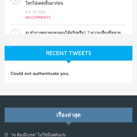
โลกไม่เคยเห็นมาก่อน
ก.ค. 15, 2026
NO COMMENTS
AI ทำการตลาดแทนคุณได้จริงหรือ? 7 ความเสี่ยงที่หลาย
3
ธุรกิจมองข้าม
ก.ค. 9, 2026
RECENT TWEETS
NO COMMENTS
วิธีซ่อมชีวิตพัง ๆ ให้กลับมาปังใน 1 วัน: บทเรียนจาก Dan
4
Could not authenticate you.
Koe ในแบบอาจารย์บอม
ก.ค. 9, 2026
NO COMMENTS
เมื่อการประท้วงไม่ได้อยู่แค่บนท้องถนน : การแฮ็กเว็บไซต์
5
รัฐอาจเป็นจุดเริ่มต้นของ “ขบวนการประท้วงดิจิทัล” ครั้งใหม่
เรื่องล่าสุด
ในฟิลิปปินส์
มิ.ย. 16, 2026
NO COMMENTS
“AI ต้องมีเบรค“ ไม่ใช่มีแต่คันเร่ง