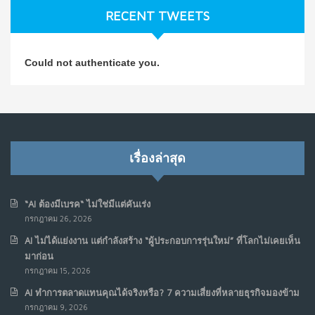
ก.ค. 9, 2026
RECENT TWEETS
NO COMMENTS
วิธีซ่อมชีวิตพัง ๆ ให้กลับมาปังใน 1 วัน: บทเรียนจาก Dan
4
Could not authenticate you.
Koe ในแบบอาจารย์บอม
ก.ค. 9, 2026
NO COMMENTS
เมื่อการประท้วงไม่ได้อยู่แค่บนท้องถนน : การแฮ็กเว็บไซต์
5
รัฐอาจเป็นจุดเริ่มต้นของ “ขบวนการประท้วงดิจิทัล” ครั้งใหม่
เรื่องล่าสุด
ในฟิลิปปินส์
มิ.ย. 16, 2026
NO COMMENTS
“AI ต้องมีเบรค“ ไม่ใช่มีแต่คันเร่ง
กรกฎาคม 26, 2026
เมื่อเจ้าของร้านเล็กๆ กลายเป็น “ครีเอเตอร์”
6
AI ไม่ได้แย่งงาน แต่กำลังสร้าง “ผู้ประกอบการรุ่นใหม่” ที่โลกไม่เคยเห็น
มิ.ย. 12, 2026
มาก่อน
NO COMMENTS
กรกฎาคม 15, 2026
AI ทำการตลาดแทนคุณได้จริงหรือ? 7 ความเสี่ยงที่หลายธุรกิจมองข้าม
เมื่อรัฐบาลเริ่มคิดแบบแพลตฟอร์ม : AI กำลังเปลี่ยนรัฐ
7
กรกฎาคม 9, 2026
ราชการไปตลอดกาล