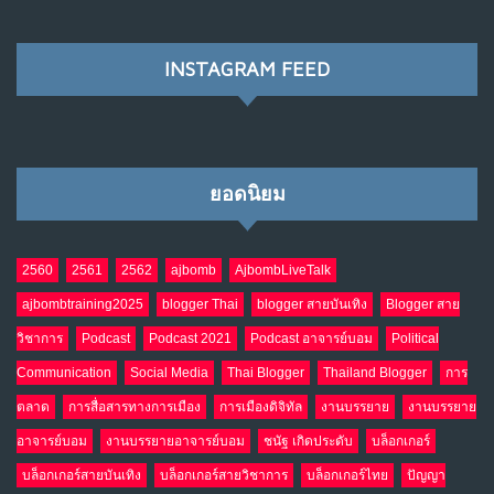
พ.ค. 28, 2026
NO COMMENTS
INSTAGRAM FEED
เมื่อโลกออนไลน์ กลายเป็น“ศาลเตี้ย”
8
พ.ค. 4, 2026
NO COMMENTS
ยอดนิยม
น้ำตาเรา .. เป็นกรดจริงหรือ??
9
เม.ย. 19, 2026
NO COMMENTS
2560
2561
2562
ajbomb
AjbombLiveTalk
ajbombtraining2025
blogger Thai
blogger สายบันเทิง
Blogger สาย
อินโดนีเซีย กับเกมอำนาจที่มองไม่เห็น
10
วิชาการ
Podcast
Podcast 2021
Podcast อาจารย์บอม
Political
เม.ย. 19, 2026
NO COMMENTS
Communication
Social Media
Thai Blogger
Thailand Blogger
การ
ตลาด
การสื่อสารทางการเมือง
การเมืองดิจิทัล
งานบรรยาย
งานบรรยาย
อาจารย์บอม
งานบรรยายอาจารย์บอม
ชนัฐ เกิดประดับ
บล็อกเกอร์
บล็อกเกอร์สายบันเทิง
บล็อกเกอร์สายวิชาการ
บล็อกเกอร์ไทย
ปัญญา