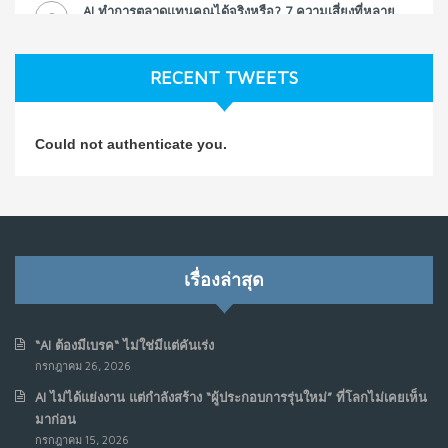
AI ทำการตลาดแทนคุณได้จริงหรือ? 7 ความเสี่ยงที่หลาย
3
ธุรกิจมองข้าม
ก.ค. 9, 2026
RECENT TWEETS
NO COMMENTS
วิธีซ่อมชีวิตพัง ๆ ให้กลับมาปังใน 1 วัน: บทเรียนจาก Dan
4
Could not authenticate you.
Koe ในแบบอาจารย์บอม
ก.ค. 9, 2026
NO COMMENTS
เมื่อการประท้วงไม่ได้อยู่แค่บนท้องถนน : การแฮ็กเว็บไซต์
5
รัฐอาจเป็นจุดเริ่มต้นของ “ขบวนการประท้วงดิจิทัล” ครั้งใหม่
เรื่องล่าสุด
ในฟิลิปปินส์
มิ.ย. 16, 2026
NO COMMENTS
“AI ต้องมีเบรค“ ไม่ใช่มีแต่คันเร่ง
กรกฎาคม 26, 2026
เมื่อเจ้าของร้านเล็กๆ กลายเป็น “ครีเอเตอร์”
6
AI ไม่ได้แย่งงาน แต่กำลังสร้าง “ผู้ประกอบการรุ่นใหม่” ที่โลกไม่เคยเห็น
มิ.ย. 12, 2026
มาก่อน
NO COMMENTS
กรกฎาคม 15, 2026