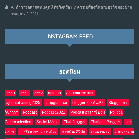
AI ทำการตลาดแทนคุณได้จริงหรือ? 7 ความเสี่ยงที่หลายธุรกิจมองข้าม
เมื่อรัฐบาลเริ่มคิดแบบแพลตฟอร์ม : AI กำลังเปลี่ยนรัฐ
7
กรกฎาคม 9, 2026
ราชการไปตลอดกาล
พ.ค. 28, 2026
NO COMMENTS
INSTAGRAM FEED
เมื่อโลกออนไลน์ กลายเป็น“ศาลเตี้ย”
8
พ.ค. 4, 2026
NO COMMENTS
ยอดนิยม
น้ำตาเรา .. เป็นกรดจริงหรือ??
9
เม.ย. 19, 2026
NO COMMENTS
2560
2561
2562
ajbomb
AjbombLiveTalk
ajbombtraining2025
blogger Thai
blogger สายบันเทิง
Blogger สาย
อินโดนีเซีย กับเกมอำนาจที่มองไม่เห็น
10
วิชาการ
Podcast
Podcast 2021
Podcast อาจารย์บอม
Political
เม.ย. 19, 2026
NO COMMENTS
Communication
Social Media
Thai Blogger
Thailand Blogger
การ
ตลาด
การสื่อสารทางการเมือง
การเมืองดิจิทัล
งานบรรยาย
งานบรรยาย