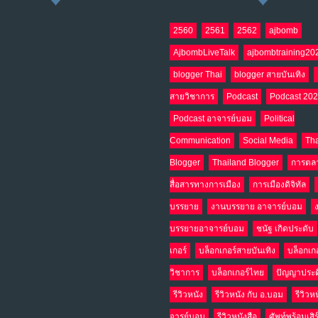
2560
2561
2562
ajbomb
AjbombLiveTalk
ajbombtraining20
blogger Thai
blogger สายบันเทิง
สายวิชาการ
Podcast
Podcast 20
Podcast อาจารย์บอม
Political
Communication
Social Media
Tha
Blogger
Thailand Blogger
การตล
สื่อสารทางการเมือง
การเมืองดิจิทัล
บรรยาย
งานบรรยาย อาจารย์บอม
บรรยายอาจารย์บอม
ชนัฐ เกิดประดับ
เกอร์
บล็อกเกอร์สายบันเทิง
บล็อกเก
วิชาการ
บล็อกเกอร์ไทย
ปัญญาประด
รีวิวหนัง
รีวิวหนัง กับ อ.บอม
รีวิวห
จารย์บอม
รีวิวหนังสือ
ศัพท์พร้อมเสิ