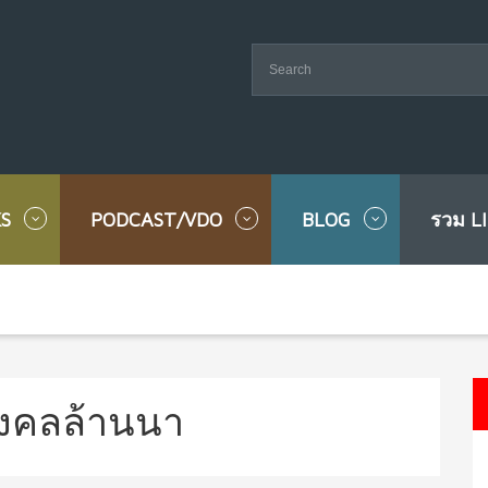
S
PODCAST/VDO
BLOG
รวม L
งคลล้านนา