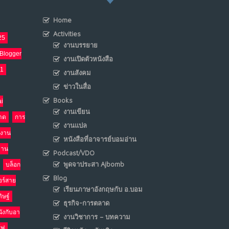
Home
เมื่อโลกออนไลน์ กลายเป็น“ศาลเตี้ย”
8
Activities
25
พ.ค. 4, 2026
งานบรรยาย
NO COMMENTS
Blogger
งานเปิดตัวหนังสือ
21
งานสังคม
น้ำตาเรา .. เป็นกรดจริงหรือ??
9
ข่าวในสื่อ
เม.ย. 19, 2026
NO COMMENTS
Books
i
งานเขียน
าด
การ
อินโดนีเซีย กับเกมอำนาจที่มองไม่เห็น
งานแปล
10
งาน
เม.ย. 19, 2026
หนังสือที่อาจารย์บอมอ่าน
NO COMMENTS
งาน
Podcast/VDO
พูดจาประสา Ajbomb
บล็อก
Blog
อร์สาย
เรียนภาษาอังกฤษกับ อ.บอม
ิษฐ์
ธุรกิจ-การตลาด
นังกับอา
งานวิชาการ – บทความ
ร์ฟ