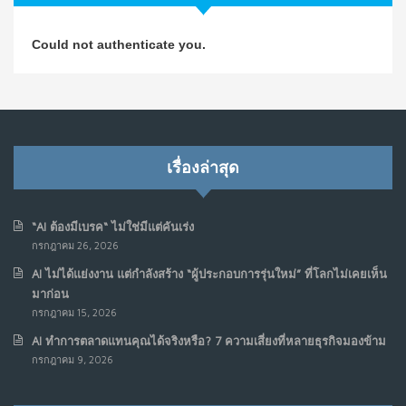
วิธีซ่อมชีวิตพัง ๆ ให้กลับมาปังใน 1 วัน: บทเรียนจาก Dan
4
Could not authenticate you.
Koe ในแบบอาจารย์บอม
ก.ค. 9, 2026
NO COMMENTS
เมื่อการประท้วงไม่ได้อยู่แค่บนท้องถนน : การแฮ็กเว็บไซต์
5
รัฐอาจเป็นจุดเริ่มต้นของ “ขบวนการประท้วงดิจิทัล” ครั้งใหม่
เรื่องล่าสุด
ในฟิลิปปินส์
มิ.ย. 16, 2026
NO COMMENTS
“AI ต้องมีเบรค“ ไม่ใช่มีแต่คันเร่ง
กรกฎาคม 26, 2026
เมื่อเจ้าของร้านเล็กๆ กลายเป็น “ครีเอเตอร์”
6
AI ไม่ได้แย่งงาน แต่กำลังสร้าง “ผู้ประกอบการรุ่นใหม่” ที่โลกไม่เคยเห็น
มิ.ย. 12, 2026
มาก่อน
NO COMMENTS
กรกฎาคม 15, 2026
AI ทำการตลาดแทนคุณได้จริงหรือ? 7 ความเสี่ยงที่หลายธุรกิจมองข้าม
เมื่อรัฐบาลเริ่มคิดแบบแพลตฟอร์ม : AI กำลังเปลี่ยนรัฐ
7
กรกฎาคม 9, 2026
ราชการไปตลอดกาล
พ.ค. 28, 2026