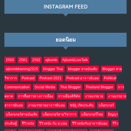
NO COMMENTS
INSTAGRAM FEED
เมื่อโลกออนไลน์ กลายเป็น“ศาลเตี้ย”
8
พ.ค. 4, 2026
NO COMMENTS
ยอดนิยม
น้ำตาเรา .. เป็นกรดจริงหรือ??
9
เม.ย. 19, 2026
NO COMMENTS
2560
2561
2562
ajbomb
AjbombLiveTalk
ajbombtraining2025
blogger Thai
blogger สายบันเทิง
Blogger สาย
อินโดนีเซีย กับเกมอำนาจที่มองไม่เห็น
10
วิชาการ
Podcast
Podcast 2021
Podcast อาจารย์บอม
Political
เม.ย. 19, 2026
NO COMMENTS
Communication
Social Media
Thai Blogger
Thailand Blogger
การ
ตลาด
การสื่อสารทางการเมือง
การเมืองดิจิทัล
งานบรรยาย
งานบรรยาย
อาจารย์บอม
งานบรรยายอาจารย์บอม
ชนัฐ เกิดประดับ
บล็อกเกอร์
บล็อกเกอร์สายบันเทิง
บล็อกเกอร์สายวิชาการ
บล็อกเกอร์ไทย
ปัญญา
ประดิษฐ์
รีวิวหนัง
รีวิวหนัง กับ อ.บอม
รีวิวหนังกับอาจารย์บอม
รีวิว