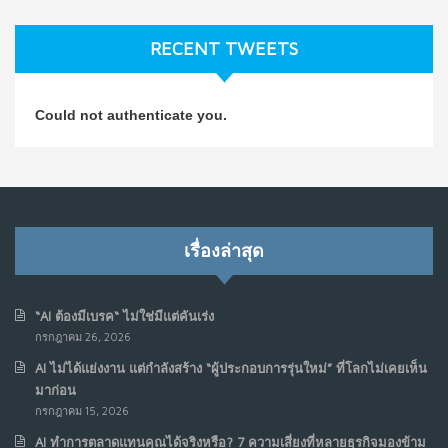
ธุรกิจมองข้าม
ก.ค. 9, 2026
RECENT TWEETS
NO COMMENTS
วิธีซ่อมชีวิตพัง ๆ ให้กลับมาปังใน 1 วัน: บทเรียนจาก Dan
4
Could not authenticate you.
Koe ในแบบอาจารย์บอม
ก.ค. 9, 2026
NO COMMENTS
เมื่อการประท้วงไม่ได้อยู่แค่บนท้องถนน : การแฮ็กเว็บไซต์
5
รัฐอาจเป็นจุดเริ่มต้นของ “ขบวนการประท้วงดิจิทัล” ครั้งใหม่
เรื่องล่าสุด
ในฟิลิปปินส์
มิ.ย. 16, 2026
NO COMMENTS
“AI ต้องมีเบรค“ ไม่ใช่มีแต่คันเร่ง
กรกฎาคม 26, 2026
เมื่อเจ้าของร้านเล็กๆ กลายเป็น “ครีเอเตอร์”
6
AI ไม่ได้แย่งงาน แต่กำลังสร้าง “ผู้ประกอบการรุ่นใหม่” ที่โลกไม่เคยเห็น
มิ.ย. 12, 2026
มาก่อน
NO COMMENTS
กรกฎาคม 15, 2026
AI ทำการตลาดแทนคุณได้จริงหรือ? 7 ความเสี่ยงที่หลายธุรกิจมองข้าม