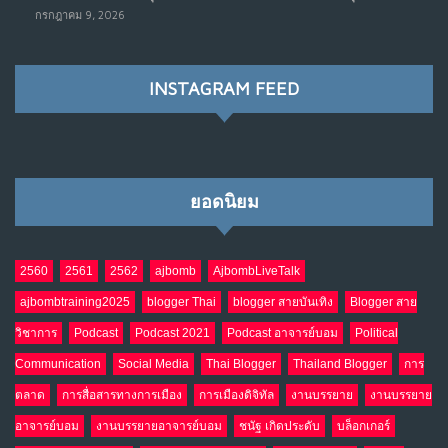
เมื่อรัฐบาลเริ่มคิดแบบแพลตฟอร์ม : AI กำลังเปลี่ยนรัฐ
7
กรกฎาคม 9, 2026
ราชการไปตลอดกาล
พ.ค. 28, 2026
NO COMMENTS
INSTAGRAM FEED
เมื่อโลกออนไลน์ กลายเป็น“ศาลเตี้ย”
8
พ.ค. 4, 2026
NO COMMENTS
ยอดนิยม
น้ำตาเรา .. เป็นกรดจริงหรือ??
9
เม.ย. 19, 2026
NO COMMENTS
2560
2561
2562
ajbomb
AjbombLiveTalk
ajbombtraining2025
blogger Thai
blogger สายบันเทิง
Blogger สาย
อินโดนีเซีย กับเกมอำนาจที่มองไม่เห็น
10
วิชาการ
Podcast
Podcast 2021
Podcast อาจารย์บอม
Political
เม.ย. 19, 2026
NO COMMENTS
Communication
Social Media
Thai Blogger
Thailand Blogger
การ
ตลาด
การสื่อสารทางการเมือง
การเมืองดิจิทัล
งานบรรยาย
งานบรรยาย
อาจารย์บอม
งานบรรยายอาจารย์บอม
ชนัฐ เกิดประดับ
บล็อกเกอร์