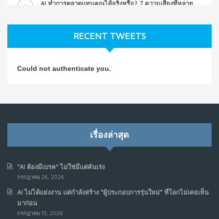
AI ทำการตลาดแทนคุณได้จริงหรือ? 7 ความเสี่ยงที่หลาย
3
ธุรกิจมองข้าม
ก.ค. 9, 2026
RECENT TWEETS
NO COMMENTS
วิธีซ่อมชีวิตพัง ๆ ให้กลับมาปังใน 1 วัน: บทเรียนจาก Dan
4
Could not authenticate you.
Koe ในแบบอาจารย์บอม
ก.ค. 9, 2026
NO COMMENTS
เมื่อการประท้วงไม่ได้อยู่แค่บนท้องถนน : การแฮ็กเว็บไซต์
5
รัฐอาจเป็นจุดเริ่มต้นของ “ขบวนการประท้วงดิจิทัล” ครั้งใหม่
เรื่องล่าสุด
ในฟิลิปปินส์
มิ.ย. 16, 2026
NO COMMENTS
“AI ต้องมีเบรค“ ไม่ใช่มีแต่คันเร่ง
กรกฎาคม 26, 2026
เมื่อเจ้าของร้านเล็กๆ กลายเป็น “ครีเอเตอร์”
6
AI ไม่ได้แย่งงาน แต่กำลังสร้าง “ผู้ประกอบการรุ่นใหม่” ที่โลกไม่เคยเห็น
มิ.ย. 12, 2026
มาก่อน
NO COMMENTS
กรกฎาคม 15, 2026