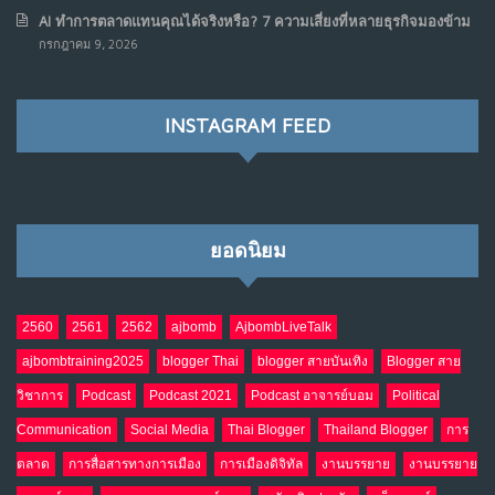
AI ทำการตลาดแทนคุณได้จริงหรือ? 7 ความเสี่ยงที่หลายธุรกิจมองข้าม
เมื่อรัฐบาลเริ่มคิดแบบแพลตฟอร์ม : AI กำลังเปลี่ยนรัฐ
7
กรกฎาคม 9, 2026
ราชการไปตลอดกาล
พ.ค. 28, 2026
NO COMMENTS
INSTAGRAM FEED
เมื่อโลกออนไลน์ กลายเป็น“ศาลเตี้ย”
8
พ.ค. 4, 2026
NO COMMENTS
ยอดนิยม
น้ำตาเรา .. เป็นกรดจริงหรือ??
9
เม.ย. 19, 2026
NO COMMENTS
2560
2561
2562
ajbomb
AjbombLiveTalk
ajbombtraining2025
blogger Thai
blogger สายบันเทิง
Blogger สาย
อินโดนีเซีย กับเกมอำนาจที่มองไม่เห็น
10
วิชาการ
Podcast
Podcast 2021
Podcast อาจารย์บอม
Political
เม.ย. 19, 2026
NO COMMENTS
Communication
Social Media
Thai Blogger
Thailand Blogger
การ
ตลาด
การสื่อสารทางการเมือง
การเมืองดิจิทัล
งานบรรยาย
งานบรรยาย