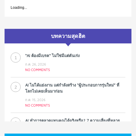
Loading...
บทความสุดฮิต
“AI ต้องมีเบรค“ ไม่ใช่มีแต่คันเร่ง
1
ก.ค. 26, 2026
NO COMMENTS
AI ไม่ได้แย่งงาน แต่กำลังสร้าง “ผู้ประกอบการรุ่นใหม่” ที่
2
โลกไม่เคยเห็นมาก่อน
ก.ค. 15, 2026
NO COMMENTS
AI ทำการตลาดแทนคุณได้จริงหรือ? 7 ความเสี่ยงที่หลาย
3
ธุรกิจมองข้าม
ก.ค. 9, 2026