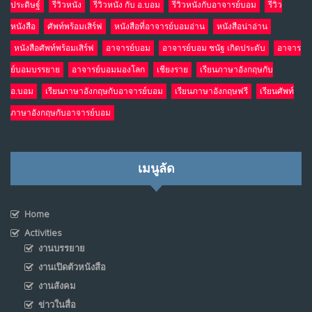
ประดิษฐ์
รีวิวหนัง
รีวิวหนัง กับ อ.บอม
รีวิวหนังกับอาจารย์บอม
รีวิว
หนังสือ
ศัพท์พร้อมเสิร์ฟ
หนังสือที่อาจารย์บอมอ่าน
หนังสือน่าอ่าน
หนังสือศัพท์พร้อมเสิร์ฟ
อาจารย์บอม
อาจารย์บอม ชนัฐ เกิดประดับ
อาจาร
ย์บอมบรรยาย
อาจารย์บอมมองโลก
เชียงราย
เรียนภาษาอังกฤษกับ
อ.บอม
เรียนภาษาอังกฤษกับอาจารย์บอม
เรียนภาษาอังกฤษฟรี
เรียนศัพท์
ภาษาอังกฤษกับอาจารย์บอม
เมนูลัด
Home
Activities
งานบรรยาย
งานเปิดตัวหนังสือ
งานสังคม
ข่าวในสื่อ