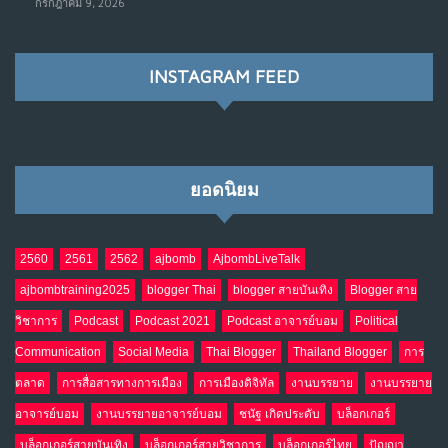
กรกฎาคม 9, 2026
ราชการไปตลอดกาล
พ.ค. 28, 2026
NO COMMENTS
INSTAGRAM FEED
เมื่อโลกออนไลน์ กลายเป็น“ศาลเตี้ย”
8
พ.ค. 4, 2026
NO COMMENTS
ยอดนิยม
น้ำตาเรา .. เป็นกรดจริงหรือ??
9
เม.ย. 19, 2026
NO COMMENTS
2560
2561
2562
ajbomb
AjbombLiveTalk
ajbombtraining2025
blogger Thai
blogger สายบันเทิง
Blogger สาย
อินโดนีเซีย กับเกมอำนาจที่มองไม่เห็น
10
วิชาการ
Podcast
Podcast 2021
Podcast อาจารย์บอม
Political
เม.ย. 19, 2026
NO COMMENTS
Communication
Social Media
Thai Blogger
Thailand Blogger
การ
ตลาด
การสื่อสารทางการเมือง
การเมืองดิจิทัล
งานบรรยาย
งานบรรยาย
อาจารย์บอม
งานบรรยายอาจารย์บอม
ชนัฐ เกิดประดับ
บล็อกเกอร์
บล็อกเกอร์สายบันเทิง
บล็อกเกอร์สายวิชาการ
บล็อกเกอร์ไทย
ปัญญา