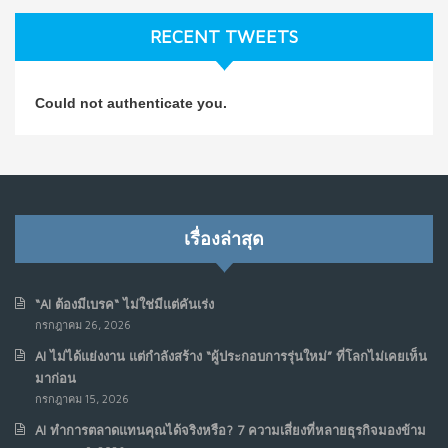
ก.ค. 9, 2026
RECENT TWEETS
NO COMMENTS
วิธีซ่อมชีวิตพัง ๆ ให้กลับมาปังใน 1 วัน: บทเรียนจาก Dan
4
Could not authenticate you.
Koe ในแบบอาจารย์บอม
ก.ค. 9, 2026
NO COMMENTS
เมื่อการประท้วงไม่ได้อยู่แค่บนท้องถนน : การแฮ็กเว็บไซต์
5
รัฐอาจเป็นจุดเริ่มต้นของ “ขบวนการประท้วงดิจิทัล” ครั้งใหม่
เรื่องล่าสุด
ในฟิลิปปินส์
มิ.ย. 16, 2026
NO COMMENTS
“AI ต้องมีเบรค“ ไม่ใช่มีแต่คันเร่ง
กรกฎาคม 26, 2026
เมื่อเจ้าของร้านเล็กๆ กลายเป็น “ครีเอเตอร์”
6
AI ไม่ได้แย่งงาน แต่กำลังสร้าง “ผู้ประกอบการรุ่นใหม่” ที่โลกไม่เคยเห็น
มิ.ย. 12, 2026
มาก่อน
NO COMMENTS
กรกฎาคม 15, 2026
AI ทำการตลาดแทนคุณได้จริงหรือ? 7 ความเสี่ยงที่หลายธุรกิจมองข้าม
เมื่อรัฐบาลเริ่มคิดแบบแพลตฟอร์ม : AI กำลังเปลี่ยนรัฐ
7