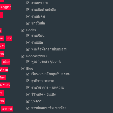
งานบรรยาย
Blogger
งานเปิดตัวหนังสือ
เมื่อโลกออนไลน์ กลายเป็น“ศาลเตี้ย”
8
21
งานสังคม
พ.ค. 4, 2026
ข่าวในสื่อ
NO COMMENTS
Books
i
งานเขียน
น้ำตาเรา .. เป็นกรดจริงหรือ??
9
าด
การ
งานแปล
เม.ย. 19, 2026
งาน
NO COMMENTS
หนังสือที่อาจารย์บอมอ่าน
งาน
Podcast/VDO
อินโดนีเซีย กับเกมอำนาจที่มองไม่เห็น
พูดจาประสา Ajbomb
บล็อก
10
Blog
เม.ย. 19, 2026
อร์สาย
NO COMMENTS
เรียนภาษาอังกฤษกับ อ.บอม
ิษฐ์
ธุรกิจ-การตลาด
นังกับอา
งานวิชาการ – บทความ
ร์ฟ
รีวิวหนัง – บันเทิง
อ่าน
บทความ
จารย์บอมพาชิม-พาเที่ยว
อาจารย์