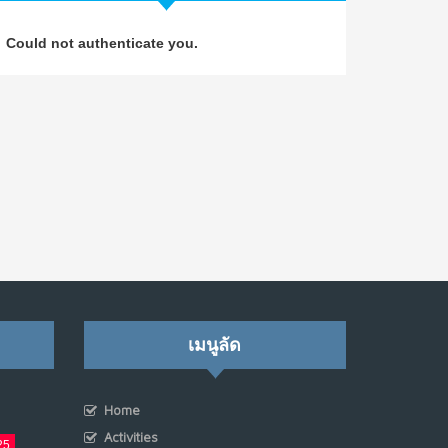
วิธีซ่อมชีวิตพัง ๆ ให้กลับมาปังใน 1 วัน: บทเรียน
4
Could not authenticate you.
จาก Dan Koe ในแบบอาจารย์บอม
ก.ค. 9, 2026
NO COMMENTS
เมื่อการประท้วงไม่ได้อยู่แค่บนท้องถนน : การ
5
แฮ็กเว็บไซต์รัฐอาจเป็นจุดเริ่มต้นของ “ขบวนการ
ประท้วงดิจิทัล” ครั้งใหม่ในฟิลิปปินส์
มิ.ย. 16, 2026
NO COMMENTS
เมื่อเจ้าของร้านเล็กๆ กลายเป็น “ครีเอเตอร์”
6
มิ.ย. 12, 2026
NO COMMENTS
เมนูลัด
เมื่อรัฐบาลเริ่มคิดแบบแพลตฟอร์ม : AI กำลัง
7
เปลี่ยนรัฐราชการไปตลอดกาล
Home
พ.ค. 28, 2026
Activities
25
NO COMMENTS