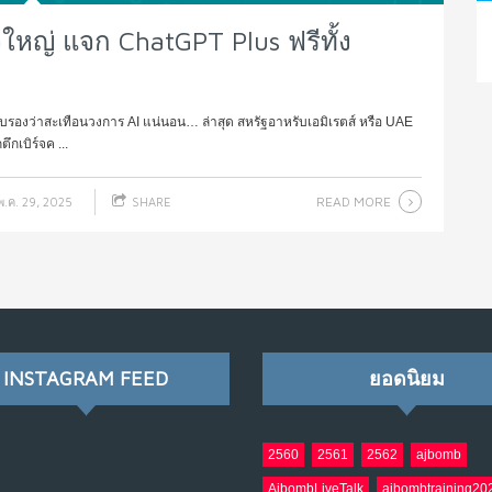
ใหญ่ แจก ChatGPT Plus ฟรีทั้ง
ัง รับรองว่าสะเทือนวงการ AI แน่นอน… ล่าสุด สหรัฐอาหรับเอมิเรตส์ หรือ UAE
กเบิร์จค ...
READ MORE
.ค. 29, 2025
SHARE
INSTAGRAM FEED
ยอดนิยม
2560
2561
2562
ajbomb
AjbombLiveTalk
ajbombtraining20