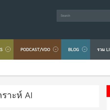
S
PODCAST/VDO
BLOG
รวม L
คราะห์ AI