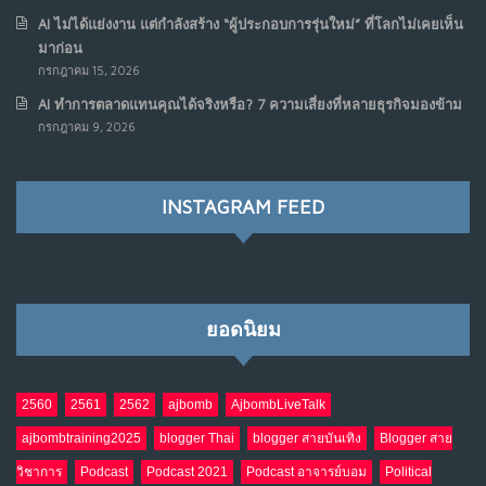
เมื่อเจ้าของร้านเล็กๆ กลายเป็น “ครีเอเตอร์”
6
AI ไม่ได้แย่งงาน แต่กำลังสร้าง “ผู้ประกอบการรุ่นใหม่” ที่โลกไม่เคยเห็น
มิ.ย. 12, 2026
มาก่อน
NO COMMENTS
กรกฎาคม 15, 2026
AI ทำการตลาดแทนคุณได้จริงหรือ? 7 ความเสี่ยงที่หลายธุรกิจมองข้าม
เมื่อรัฐบาลเริ่มคิดแบบแพลตฟอร์ม : AI กำลังเปลี่ยนรัฐ
7
กรกฎาคม 9, 2026
ราชการไปตลอดกาล
พ.ค. 28, 2026
NO COMMENTS
INSTAGRAM FEED
เมื่อโลกออนไลน์ กลายเป็น“ศาลเตี้ย”
8
พ.ค. 4, 2026
NO COMMENTS
ยอดนิยม
น้ำตาเรา .. เป็นกรดจริงหรือ??
9
เม.ย. 19, 2026
NO COMMENTS
2560
2561
2562
ajbomb
AjbombLiveTalk
ajbombtraining2025
blogger Thai
blogger สายบันเทิง
Blogger สาย
อินโดนีเซีย กับเกมอำนาจที่มองไม่เห็น
10
วิชาการ
Podcast
Podcast 2021
Podcast อาจารย์บอม
Political
เม.ย. 19, 2026