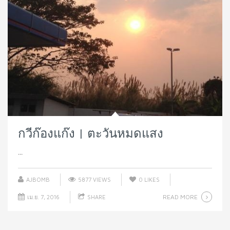
กวีก๊องแก๊ง | ตะวันหมดแสง
...
AJBOMB
5877 VIEWS
0
LIKES
READ MORE
เม.ย. 7, 2016
SHARE