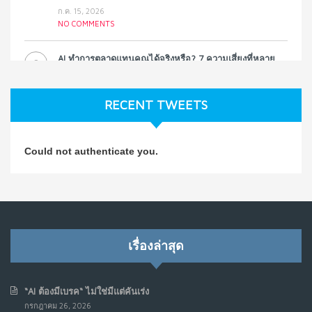
ก.ค. 15, 2026
NO COMMENTS
AI ทำการตลาดแทนคุณได้จริงหรือ? 7 ความเสี่ยงที่หลาย
3
ธุรกิจมองข้าม
ก.ค. 9, 2026
RECENT TWEETS
NO COMMENTS
วิธีซ่อมชีวิตพัง ๆ ให้กลับมาปังใน 1 วัน: บทเรียนจาก Dan
4
Could not authenticate you.
Koe ในแบบอาจารย์บอม
ก.ค. 9, 2026
NO COMMENTS
เมื่อการประท้วงไม่ได้อยู่แค่บนท้องถนน : การแฮ็กเว็บไซต์
5
รัฐอาจเป็นจุดเริ่มต้นของ “ขบวนการประท้วงดิจิทัล” ครั้งใหม่
เรื่องล่าสุด
ในฟิลิปปินส์
มิ.ย. 16, 2026
NO COMMENTS
“AI ต้องมีเบรค“ ไม่ใช่มีแต่คันเร่ง
กรกฎาคม 26, 2026