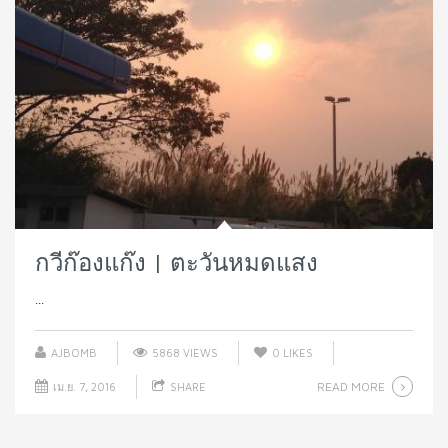
กวีก๊องแก๊ง | ตะวันหมดแสง
...
AJBOMB
5868 VIEWS
0
LIKES
READ MORE
เม.ย. 7, 2016
SHARE