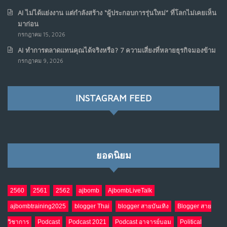
เมื่อเจ้าของร้านเล็กๆ กลายเป็น “ครีเอเตอร์”
6
AI ไม่ได้แย่งงาน แต่กำลังสร้าง “ผู้ประกอบการรุ่นใหม่” ที่โลกไม่เคยเห็น
มิ.ย. 12, 2026
มาก่อน
NO COMMENTS
กรกฎาคม 15, 2026
AI ทำการตลาดแทนคุณได้จริงหรือ? 7 ความเสี่ยงที่หลายธุรกิจมองข้าม
เมื่อรัฐบาลเริ่มคิดแบบแพลตฟอร์ม : AI กำลังเปลี่ยนรัฐ
7
กรกฎาคม 9, 2026
ราชการไปตลอดกาล
พ.ค. 28, 2026
NO COMMENTS
INSTAGRAM FEED
เมื่อโลกออนไลน์ กลายเป็น“ศาลเตี้ย”
8
พ.ค. 4, 2026
NO COMMENTS
ยอดนิยม
น้ำตาเรา .. เป็นกรดจริงหรือ??
9
เม.ย. 19, 2026
NO COMMENTS
2560
2561
2562
ajbomb
AjbombLiveTalk
ajbombtraining2025
blogger Thai
blogger สายบันเทิง
Blogger สาย
อินโดนีเซีย กับเกมอำนาจที่มองไม่เห็น
10
วิชาการ
Podcast
Podcast 2021
Podcast อาจารย์บอม
Political
เม.ย. 19, 2026