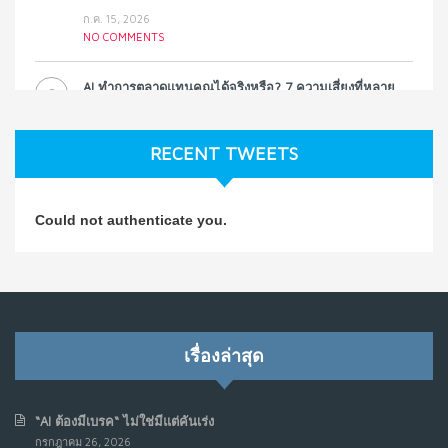
ก.ค. 15, 2026
NO COMMENTS
AI ทำการตลาดแทนคุณได้จริงหรือ? 7 ความเสี่ยงที่หลาย
3
ธุรกิจมองข้าม
ก.ค. 9, 2026
RECENT TWEETS
NO COMMENTS
วิธีซ่อมชีวิตพัง ๆ ให้กลับมาปังใน 1 วัน: บทเรียนจาก Dan
4
Could not authenticate you.
Koe ในแบบอาจารย์บอม
ก.ค. 9, 2026
NO COMMENTS
เมื่อการประท้วงไม่ได้อยู่แค่บนท้องถนน : การแฮ็กเว็บไซต์
5
รัฐอาจเป็นจุดเริ่มต้นของ “ขบวนการประท้วงดิจิทัล” ครั้งใหม่
เรื่องล่าสุด
ในฟิลิปปินส์
มิ.ย. 16, 2026
NO COMMENTS
“AI ต้องมีเบรค“ ไม่ใช่มีแต่คันเร่ง
กรกฎาคม 26, 2026