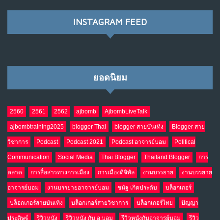
พ.ค. 28, 2026
NO COMMENTS
INSTAGRAM FEED
เมื่อโลกออนไลน์ กลายเป็น“ศาลเตี้ย”
8
พ.ค. 4, 2026
NO COMMENTS
ยอดนิยม
น้ำตาเรา .. เป็นกรดจริงหรือ??
9
เม.ย. 19, 2026
NO COMMENTS
2560
2561
2562
ajbomb
AjbombLiveTalk
ajbombtraining2025
blogger Thai
blogger สายบันเทิง
Blogger สาย
อินโดนีเซีย กับเกมอำนาจที่มองไม่เห็น
10
วิชาการ
Podcast
Podcast 2021
Podcast อาจารย์บอม
Political
เม.ย. 19, 2026
NO COMMENTS
Communication
Social Media
Thai Blogger
Thailand Blogger
การ
ตลาด
การสื่อสารทางการเมือง
การเมืองดิจิทัล
งานบรรยาย
งานบรรยาย
อาจารย์บอม
งานบรรยายอาจารย์บอม
ชนัฐ เกิดประดับ
บล็อกเกอร์
บล็อกเกอร์สายบันเทิง
บล็อกเกอร์สายวิชาการ
บล็อกเกอร์ไทย
ปัญญา
ประดิษฐ์
รีวิวหนัง
รีวิวหนัง กับ อ.บอม
รีวิวหนังกับอาจารย์บอม
รีวิว