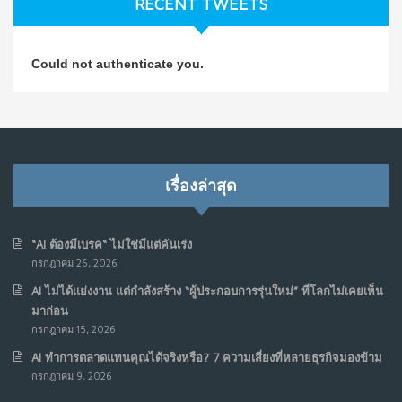
RECENT TWEETS
NO COMMENTS
วิธีซ่อมชีวิตพัง ๆ ให้กลับมาปังใน 1 วัน: บทเรียนจาก Dan
4
Could not authenticate you.
Koe ในแบบอาจารย์บอม
ก.ค. 9, 2026
NO COMMENTS
เมื่อการประท้วงไม่ได้อยู่แค่บนท้องถนน : การแฮ็กเว็บไซต์
5
รัฐอาจเป็นจุดเริ่มต้นของ “ขบวนการประท้วงดิจิทัล” ครั้งใหม่
เรื่องล่าสุด
ในฟิลิปปินส์
มิ.ย. 16, 2026
NO COMMENTS
“AI ต้องมีเบรค“ ไม่ใช่มีแต่คันเร่ง
กรกฎาคม 26, 2026
เมื่อเจ้าของร้านเล็กๆ กลายเป็น “ครีเอเตอร์”
6
AI ไม่ได้แย่งงาน แต่กำลังสร้าง “ผู้ประกอบการรุ่นใหม่” ที่โลกไม่เคยเห็น
มิ.ย. 12, 2026
มาก่อน
NO COMMENTS
กรกฎาคม 15, 2026
AI ทำการตลาดแทนคุณได้จริงหรือ? 7 ความเสี่ยงที่หลายธุรกิจมองข้าม
เมื่อรัฐบาลเริ่มคิดแบบแพลตฟอร์ม : AI กำลังเปลี่ยนรัฐ
7
กรกฎาคม 9, 2026
ราชการไปตลอดกาล