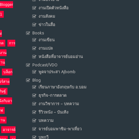
Blogger
งานเปิดตัวหนังสือ
เมื่อโลกออนไลน์ กลายเป็น“ศาลเตี้ย”
21
งานสังคม
8
พ.ค. 4, 2026
ข่าวในสื่อ
NO COMMENTS
Books
i
งานเขียน
าด
การ
น้ำตาเรา .. เป็นกรดจริงหรือ??
9
งานแปล
งาน
เม.ย. 19, 2026
หนังสือที่อาจารย์บอมอ่าน
NO COMMENTS
งาน
Podcast/VDO
พูดจาประสา Ajbomb
บล็อก
อินโดนีเซีย กับเกมอำนาจที่มองไม่เห็น
10
Blog
อร์สาย
เม.ย. 19, 2026
เรียนภาษาอังกฤษกับ อ.บอม
NO COMMENTS
ิษฐ์
ธุรกิจ-การตลาด
นังกับอา
งานวิชาการ – บทความ
ร์ฟ
รีวิวหนัง – บันเทิง
อ่าน
บทความ
จารย์บอมพาชิม-พาเที่ยว
อาจารย์
บทกวี