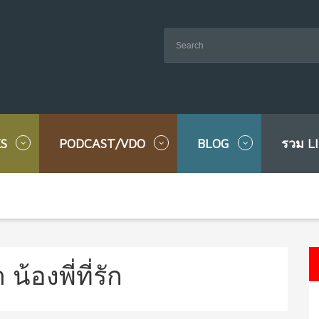
S
PODCAST/VDO
BLOG
รวม L
น้องพี่ที่รัก