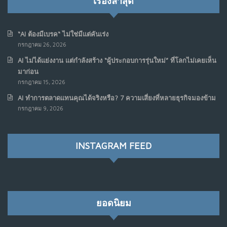
เรื่องล่าสุด
ในฟิลิปปินส์
มิ.ย. 16, 2026
NO COMMENTS
“AI ต้องมีเบรค“ ไม่ใช่มีแต่คันเร่ง
กรกฎาคม 26, 2026
เมื่อเจ้าของร้านเล็กๆ กลายเป็น “ครีเอเตอร์”
6
AI ไม่ได้แย่งงาน แต่กำลังสร้าง “ผู้ประกอบการรุ่นใหม่” ที่โลกไม่เคยเห็น
มิ.ย. 12, 2026
มาก่อน
NO COMMENTS
กรกฎาคม 15, 2026
AI ทำการตลาดแทนคุณได้จริงหรือ? 7 ความเสี่ยงที่หลายธุรกิจมองข้าม
เมื่อรัฐบาลเริ่มคิดแบบแพลตฟอร์ม : AI กำลังเปลี่ยนรัฐ
7
กรกฎาคม 9, 2026
ราชการไปตลอดกาล
พ.ค. 28, 2026
NO COMMENTS
INSTAGRAM FEED
เมื่อโลกออนไลน์ กลายเป็น“ศาลเตี้ย”
8
พ.ค. 4, 2026
NO COMMENTS
ยอดนิยม
น้ำตาเรา .. เป็นกรดจริงหรือ??
9
เม.ย. 19, 2026