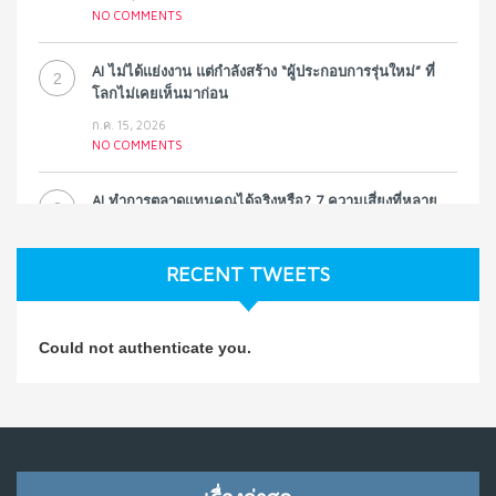
NO COMMENTS
AI ไม่ได้แย่งงาน แต่กำลังสร้าง “ผู้ประกอบการรุ่นใหม่” ที่
2
โลกไม่เคยเห็นมาก่อน
ก.ค. 15, 2026
NO COMMENTS
AI ทำการตลาดแทนคุณได้จริงหรือ? 7 ความเสี่ยงที่หลาย
3
ธุรกิจมองข้าม
ก.ค. 9, 2026
RECENT TWEETS
NO COMMENTS
วิธีซ่อมชีวิตพัง ๆ ให้กลับมาปังใน 1 วัน: บทเรียนจาก Dan
4
Could not authenticate you.
Koe ในแบบอาจารย์บอม
ก.ค. 9, 2026
NO COMMENTS
เมื่อการประท้วงไม่ได้อยู่แค่บนท้องถนน : การแฮ็กเว็บไซต์
5
รัฐอาจเป็นจุดเริ่มต้นของ “ขบวนการประท้วงดิจิทัล” ครั้งใหม่