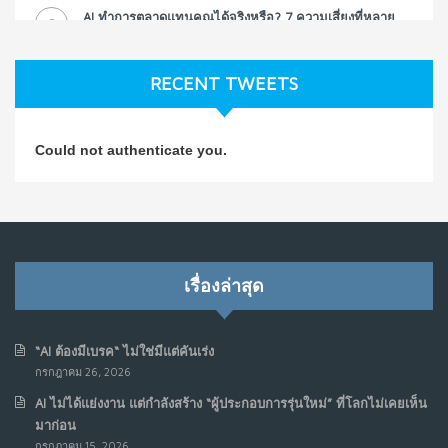
AI ทำการตลาดแทนคุณได้จริงหรือ? 7 ความเสี่ยงที่หลาย
3
ธุรกิจมองข้าม
ก.ค. 9, 2026
RECENT TWEETS
NO COMMENTS
วิธีซ่อมชีวิตพัง ๆ ให้กลับมาปังใน 1 วัน: บทเรียนจาก Dan
4
Could not authenticate you.
Koe ในแบบอาจารย์บอม
ก.ค. 9, 2026
NO COMMENTS
เมื่อการประท้วงไม่ได้อยู่แค่บนท้องถนน : การแฮ็กเว็บไซต์
5
รัฐอาจเป็นจุดเริ่มต้นของ “ขบวนการประท้วงดิจิทัล” ครั้งใหม่
เรื่องล่าสุด
ในฟิลิปปินส์
มิ.ย. 16, 2026
NO COMMENTS
“AI ต้องมีเบรค“ ไม่ใช่มีแต่คันเร่ง
กรกฎาคม 26, 2026
เมื่อเจ้าของร้านเล็กๆ กลายเป็น “ครีเอเตอร์”
6
AI ไม่ได้แย่งงาน แต่กำลังสร้าง “ผู้ประกอบการรุ่นใหม่” ที่โลกไม่เคยเห็น
มิ.ย. 12, 2026
มาก่อน
NO COMMENTS
กรกฎาคม 15, 2026