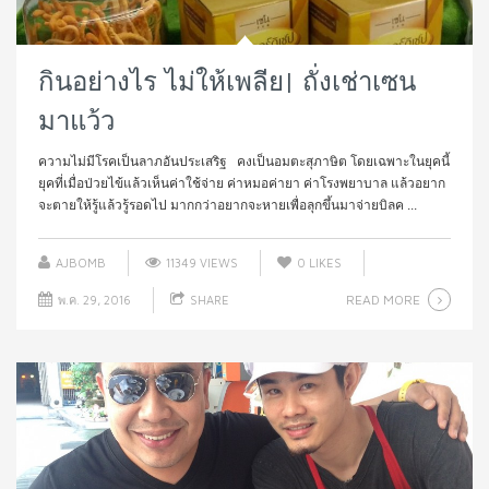
กินอย่างไร ไม่ให้เพลีย| ถั่งเช่าเซน
มาแว้ว
ความไม่มีโรคเป็นลาภอันประเสริฐ คงเป็นอมตะสุภาษิต โดยเฉพาะในยุคนี้
ยุคที่เมื่อป่วยไข้แล้วเห็นค่าใช้จ่าย ค่าหมอค่ายา ค่าโรงพยาบาล แล้วอยาก
จะตายให้รู้แล้วรู้รอดไป มากกว่าอยากจะหายเพื่อลุกขึ้นมาจ่ายบิลค ...
AJBOMB
11349 VIEWS
0
LIKES
READ MORE
พ.ค. 29, 2016
SHARE