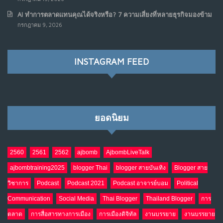
AI ทำการตลาดแทนคุณได้จริงหรือ? 7 ความเสี่ยงที่หลายธุรกิจมองข้าม
เมื่อรัฐบาลเริ่มคิดแบบแพลตฟอร์ม : AI กำลังเปลี่ยนรัฐ
7
กรกฎาคม 9, 2026
ราชการไปตลอดกาล
พ.ค. 28, 2026
NO COMMENTS
INSTAGRAM FEED
เมื่อโลกออนไลน์ กลายเป็น“ศาลเตี้ย”
8
พ.ค. 4, 2026
NO COMMENTS
ยอดนิยม
น้ำตาเรา .. เป็นกรดจริงหรือ??
9
เม.ย. 19, 2026
NO COMMENTS
2560
2561
2562
ajbomb
AjbombLiveTalk
ajbombtraining2025
blogger Thai
blogger สายบันเทิง
Blogger สาย
อินโดนีเซีย กับเกมอำนาจที่มองไม่เห็น
10
วิชาการ
Podcast
Podcast 2021
Podcast อาจารย์บอม
Political
เม.ย. 19, 2026
NO COMMENTS
Communication
Social Media
Thai Blogger
Thailand Blogger
การ
ตลาด
การสื่อสารทางการเมือง
การเมืองดิจิทัล
งานบรรยาย
งานบรรยาย