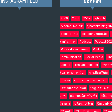
INSTAGRAM FEED
ยอดนิยม
2560
2561
2562
ajbomb
AjbombLiveTalk
ajbombtraining20
blogger Thai
blogger สายบันเทิง
สายวิชาการ
Podcast
Podcast 20
Podcast อาจารย์บอม
Political
Communication
Social Media
Tha
Blogger
Thailand Blogger
การตล
สื่อสารทางการเมือง
การเมืองดิจิทัล
บรรยาย
งานบรรยาย อาจารย์บอม
บรรยายอาจารย์บอม
ชนัฐ เกิดประดับ
เกอร์
บล็อกเกอร์สายบันเทิง
บล็อกเก
วิชาการ
บล็อกเกอร์ไทย
ปัญญาประด
รีวิวหนัง
รีวิวหนัง กับ อ.บอม
รีวิวห