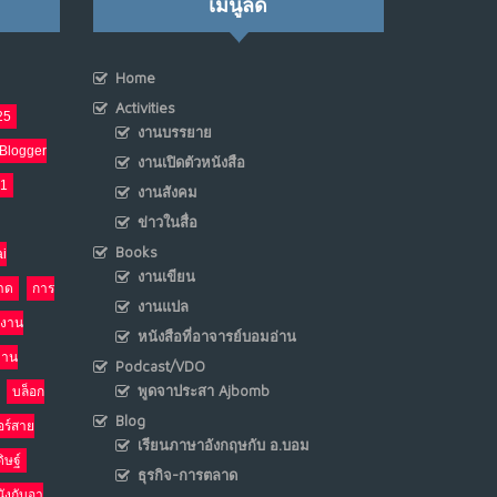
เมนูลัด
เมื่อโลกออนไลน์ กลายเป็น“ศาลเตี้ย”
8
Home
พ.ค. 4, 2026
NO COMMENTS
Activities
25
งานบรรยาย
Blogger
น้ำตาเรา .. เป็นกรดจริงหรือ??
งานเปิดตัวหนังสือ
9
21
งานสังคม
เม.ย. 19, 2026
NO COMMENTS
ข่าวในสื่อ
Books
i
อินโดนีเซีย กับเกมอำนาจที่มองไม่เห็น
10
งานเขียน
าด
การ
เม.ย. 19, 2026
งานแปล
NO COMMENTS
งาน
หนังสือที่อาจารย์บอมอ่าน
งาน
Podcast/VDO
พูดจาประสา Ajbomb
บล็อก
Blog
อร์สาย
เรียนภาษาอังกฤษกับ อ.บอม
ิษฐ์
ธุรกิจ-การตลาด
นังกับอา