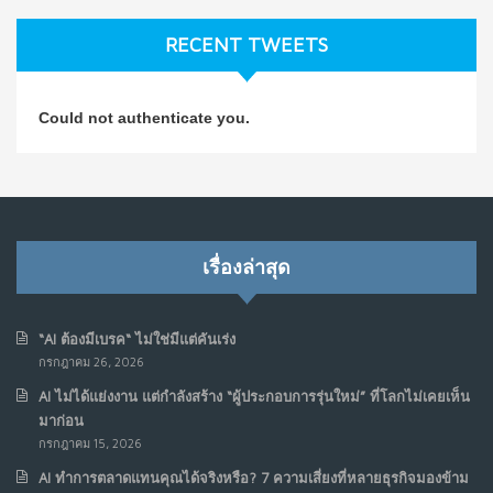
ก.ค. 9, 2026
RECENT TWEETS
NO COMMENTS
วิธีซ่อมชีวิตพัง ๆ ให้กลับมาปังใน 1 วัน: บทเรียนจาก Dan
4
Could not authenticate you.
Koe ในแบบอาจารย์บอม
ก.ค. 9, 2026
NO COMMENTS
เมื่อการประท้วงไม่ได้อยู่แค่บนท้องถนน : การแฮ็กเว็บไซต์
5
รัฐอาจเป็นจุดเริ่มต้นของ “ขบวนการประท้วงดิจิทัล” ครั้งใหม่
เรื่องล่าสุด
ในฟิลิปปินส์
มิ.ย. 16, 2026
NO COMMENTS
“AI ต้องมีเบรค“ ไม่ใช่มีแต่คันเร่ง
กรกฎาคม 26, 2026
เมื่อเจ้าของร้านเล็กๆ กลายเป็น “ครีเอเตอร์”
6
AI ไม่ได้แย่งงาน แต่กำลังสร้าง “ผู้ประกอบการรุ่นใหม่” ที่โลกไม่เคยเห็น
มิ.ย. 12, 2026
มาก่อน
NO COMMENTS
กรกฎาคม 15, 2026
AI ทำการตลาดแทนคุณได้จริงหรือ? 7 ความเสี่ยงที่หลายธุรกิจมองข้าม
เมื่อรัฐบาลเริ่มคิดแบบแพลตฟอร์ม : AI กำลังเปลี่ยนรัฐ