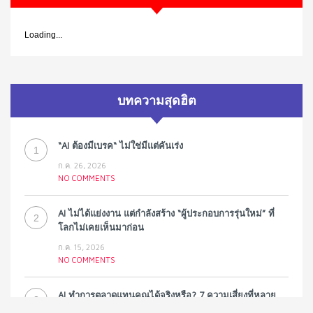
Loading...
บทความสุดฮิต
“AI ต้องมีเบรค“ ไม่ใช่มีแต่คันเร่ง
1
ก.ค. 26, 2026
NO COMMENTS
AI ไม่ได้แย่งงาน แต่กำลังสร้าง “ผู้ประกอบการรุ่นใหม่” ที่
2
โลกไม่เคยเห็นมาก่อน
ก.ค. 15, 2026
NO COMMENTS
AI ทำการตลาดแทนคุณได้จริงหรือ? 7 ความเสี่ยงที่หลาย
3
ธุรกิจมองข้าม