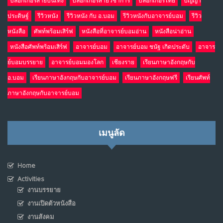
บล็อกเกอร์สายบันเทิง
บล็อกเกอร์สายวิชาการ
บล็อกเกอร์ไทย
ปัญญา
ประดิษฐ์
รีวิวหนัง
รีวิวหนัง กับ อ.บอม
รีวิวหนังกับอาจารย์บอม
รีวิว
หนังสือ
ศัพท์พร้อมเสิร์ฟ
หนังสือที่อาจารย์บอมอ่าน
หนังสือน่าอ่าน
หนังสือศัพท์พร้อมเสิร์ฟ
อาจารย์บอม
อาจารย์บอม ชนัฐ เกิดประดับ
อาจาร
ย์บอมบรรยาย
อาจารย์บอมมองโลก
เชียงราย
เรียนภาษาอังกฤษกับ
อ.บอม
เรียนภาษาอังกฤษกับอาจารย์บอม
เรียนภาษาอังกฤษฟรี
เรียนศัพท์
ภาษาอังกฤษกับอาจารย์บอม
เมนูลัด
Home
Activities
งานบรรยาย
งานเปิดตัวหนังสือ
งานสังคม