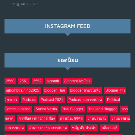
เมื่อรัฐบาลเริ่มคิดแบบแพลตฟอร์ม : AI กำลังเปลี่ยนรัฐ
7
กรกฎาคม 9, 2026
ราชการไปตลอดกาล
พ.ค. 28, 2026
NO COMMENTS
INSTAGRAM FEED
เมื่อโลกออนไลน์ กลายเป็น“ศาลเตี้ย”
8
พ.ค. 4, 2026
NO COMMENTS
ยอดนิยม
น้ำตาเรา .. เป็นกรดจริงหรือ??
9
เม.ย. 19, 2026
NO COMMENTS
2560
2561
2562
ajbomb
AjbombLiveTalk
ajbombtraining2025
blogger Thai
blogger สายบันเทิง
Blogger สาย
อินโดนีเซีย กับเกมอำนาจที่มองไม่เห็น
10
วิชาการ
Podcast
Podcast 2021
Podcast อาจารย์บอม
Political
เม.ย. 19, 2026
NO COMMENTS
Communication
Social Media
Thai Blogger
Thailand Blogger
การ
ตลาด
การสื่อสารทางการเมือง
การเมืองดิจิทัล
งานบรรยาย
งานบรรยาย
อาจารย์บอม
งานบรรยายอาจารย์บอม
ชนัฐ เกิดประดับ
บล็อกเกอร์