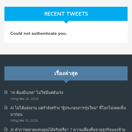
ธุรกิจมองข้าม
ก.ค. 9, 2026
RECENT TWEETS
NO COMMENTS
วิธีซ่อมชีวิตพัง ๆ ให้กลับมาปังใน 1 วัน: บทเรียนจาก Dan
4
Could not authenticate you.
Koe ในแบบอาจารย์บอม
ก.ค. 9, 2026
NO COMMENTS
เมื่อการประท้วงไม่ได้อยู่แค่บนท้องถนน : การแฮ็กเว็บไซต์
5
รัฐอาจเป็นจุดเริ่มต้นของ “ขบวนการประท้วงดิจิทัล” ครั้งใหม่
เรื่องล่าสุด
ในฟิลิปปินส์
มิ.ย. 16, 2026
NO COMMENTS
“AI ต้องมีเบรค“ ไม่ใช่มีแต่คันเร่ง
กรกฎาคม 26, 2026
เมื่อเจ้าของร้านเล็กๆ กลายเป็น “ครีเอเตอร์”
6
AI ไม่ได้แย่งงาน แต่กำลังสร้าง “ผู้ประกอบการรุ่นใหม่” ที่โลกไม่เคยเห็น
มิ.ย. 12, 2026
มาก่อน
NO COMMENTS
กรกฎาคม 15, 2026
AI ทำการตลาดแทนคุณได้จริงหรือ? 7 ความเสี่ยงที่หลายธุรกิจมองข้าม