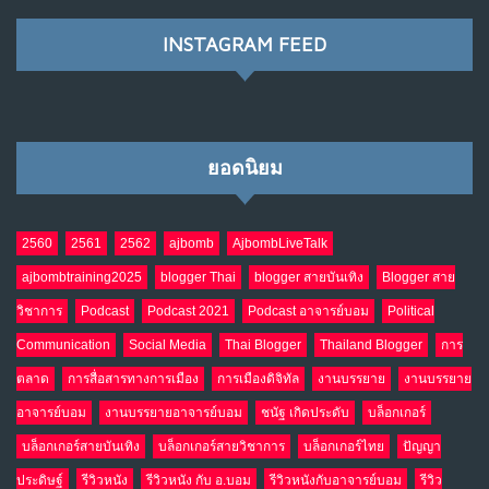
พ.ค. 28, 2026
NO COMMENTS
INSTAGRAM FEED
เมื่อโลกออนไลน์ กลายเป็น“ศาลเตี้ย”
8
พ.ค. 4, 2026
NO COMMENTS
ยอดนิยม
น้ำตาเรา .. เป็นกรดจริงหรือ??
9
เม.ย. 19, 2026
NO COMMENTS
2560
2561
2562
ajbomb
AjbombLiveTalk
ajbombtraining2025
blogger Thai
blogger สายบันเทิง
Blogger สาย
อินโดนีเซีย กับเกมอำนาจที่มองไม่เห็น
10
วิชาการ
Podcast
Podcast 2021
Podcast อาจารย์บอม
Political
เม.ย. 19, 2026
NO COMMENTS
Communication
Social Media
Thai Blogger
Thailand Blogger
การ
ตลาด
การสื่อสารทางการเมือง
การเมืองดิจิทัล
งานบรรยาย
งานบรรยาย
อาจารย์บอม
งานบรรยายอาจารย์บอม
ชนัฐ เกิดประดับ
บล็อกเกอร์
บล็อกเกอร์สายบันเทิง
บล็อกเกอร์สายวิชาการ
บล็อกเกอร์ไทย
ปัญญา
ประดิษฐ์
รีวิวหนัง
รีวิวหนัง กับ อ.บอม
รีวิวหนังกับอาจารย์บอม
รีวิว