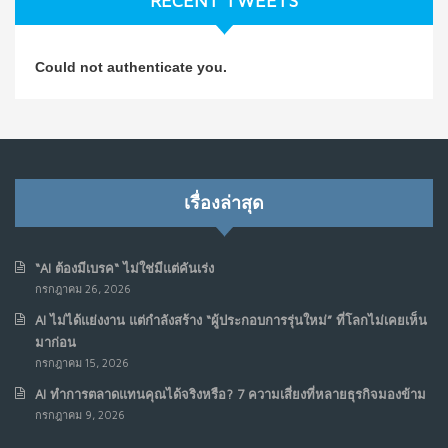
RECENT TWEETS
NO COMMENTS
วิธีซ่อมชีวิตพัง ๆ ให้กลับมาปังใน 1 วัน: บทเรียนจาก Dan
4
Could not authenticate you.
Koe ในแบบอาจารย์บอม
ก.ค. 9, 2026
NO COMMENTS
เมื่อการประท้วงไม่ได้อยู่แค่บนท้องถนน : การแฮ็กเว็บไซต์
5
รัฐอาจเป็นจุดเริ่มต้นของ “ขบวนการประท้วงดิจิทัล” ครั้งใหม่
เรื่องล่าสุด
ในฟิลิปปินส์
มิ.ย. 16, 2026
NO COMMENTS
“AI ต้องมีเบรค“ ไม่ใช่มีแต่คันเร่ง
กรกฎาคม 26, 2026
เมื่อเจ้าของร้านเล็กๆ กลายเป็น “ครีเอเตอร์”
6
AI ไม่ได้แย่งงาน แต่กำลังสร้าง “ผู้ประกอบการรุ่นใหม่” ที่โลกไม่เคยเห็น
มิ.ย. 12, 2026
มาก่อน
NO COMMENTS
กรกฎาคม 15, 2026
AI ทำการตลาดแทนคุณได้จริงหรือ? 7 ความเสี่ยงที่หลายธุรกิจมองข้าม
เมื่อรัฐบาลเริ่มคิดแบบแพลตฟอร์ม : AI กำลังเปลี่ยนรัฐ
7
กรกฎาคม 9, 2026
ราชการไปตลอดกาล