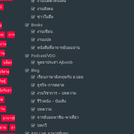
งานเปิดตัวหนังสือ
21
งานสังคม
เมื่อโลกออนไลน์ กลายเป็น“ศาลเตี้ย”
8
ข่าวในสื่อ
พ.ค. 4, 2026
Books
i
NO COMMENTS
งานเขียน
าด
การ
งานแปล
น้ำตาเรา .. เป็นกรดจริงหรือ??
งาน
9
หนังสือที่อาจารย์บอมอ่าน
เม.ย. 19, 2026
งาน
Podcast/VDO
NO COMMENTS
พูดจาประสา Ajbomb
บล็อก
Blog
อร์สาย
อินโดนีเซีย กับเกมอำนาจที่มองไม่เห็น
10
เรียนภาษาอังกฤษกับ อ.บอม
เม.ย. 19, 2026
ิษฐ์
ธุรกิจ-การตลาด
NO COMMENTS
นังกับอา
งานวิชาการ – บทความ
ร์ฟ
รีวิวหนัง – บันเทิง
อ่าน
บทความ
จารย์บอมพาชิม-พาเที่ยว
อาจารย์
บทกวี
รยาย
อา
รวม Link อาจารย์บอม