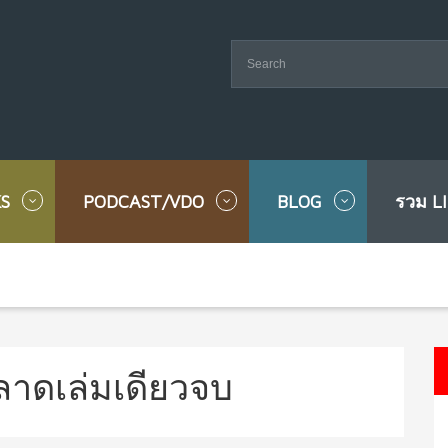
S
PODCAST/VDO
BLOG
รวม L
าดเล่มเดียวจบ