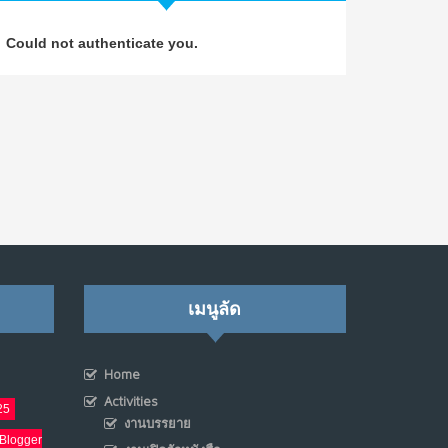
วิธีซ่อมชีวิตพัง ๆ ให้กลับมาปังใน 1 วัน: บทเรียน
4
Could not authenticate you.
จาก Dan Koe ในแบบอาจารย์บอม
ก.ค. 9, 2026
NO COMMENTS
เมื่อการประท้วงไม่ได้อยู่แค่บนท้องถนน : การ
5
แฮ็กเว็บไซต์รัฐอาจเป็นจุดเริ่มต้นของ “ขบวนการ
ประท้วงดิจิทัล” ครั้งใหม่ในฟิลิปปินส์
มิ.ย. 16, 2026
NO COMMENTS
เมื่อเจ้าของร้านเล็กๆ กลายเป็น “ครีเอเตอร์”
6
เมนูลัด
มิ.ย. 12, 2026
NO COMMENTS
Home
เมื่อรัฐบาลเริ่มคิดแบบแพลตฟอร์ม : AI กำลัง
7
เปลี่ยนรัฐราชการไปตลอดกาล
Activities
25
งานบรรยาย
พ.ค. 28, 2026
Blogger
NO COMMENTS