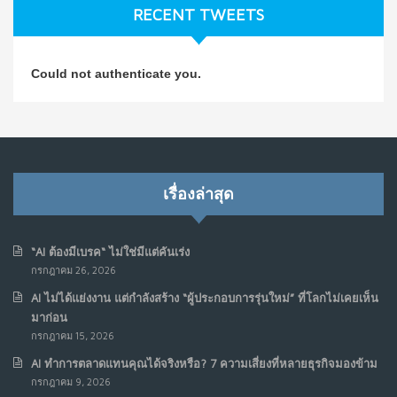
RECENT TWEETS
NO COMMENTS
วิธีซ่อมชีวิตพัง ๆ ให้กลับมาปังใน 1 วัน: บทเรียนจาก Dan
4
Could not authenticate you.
Koe ในแบบอาจารย์บอม
ก.ค. 9, 2026
NO COMMENTS
เมื่อการประท้วงไม่ได้อยู่แค่บนท้องถนน : การแฮ็กเว็บไซต์
5
รัฐอาจเป็นจุดเริ่มต้นของ “ขบวนการประท้วงดิจิทัล” ครั้งใหม่
เรื่องล่าสุด
ในฟิลิปปินส์
มิ.ย. 16, 2026
NO COMMENTS
“AI ต้องมีเบรค“ ไม่ใช่มีแต่คันเร่ง
กรกฎาคม 26, 2026
เมื่อเจ้าของร้านเล็กๆ กลายเป็น “ครีเอเตอร์”
6
AI ไม่ได้แย่งงาน แต่กำลังสร้าง “ผู้ประกอบการรุ่นใหม่” ที่โลกไม่เคยเห็น
มิ.ย. 12, 2026
มาก่อน
NO COMMENTS
กรกฎาคม 15, 2026
AI ทำการตลาดแทนคุณได้จริงหรือ? 7 ความเสี่ยงที่หลายธุรกิจมองข้าม
เมื่อรัฐบาลเริ่มคิดแบบแพลตฟอร์ม : AI กำลังเปลี่ยนรัฐ
7
กรกฎาคม 9, 2026
ราชการไปตลอดกาล