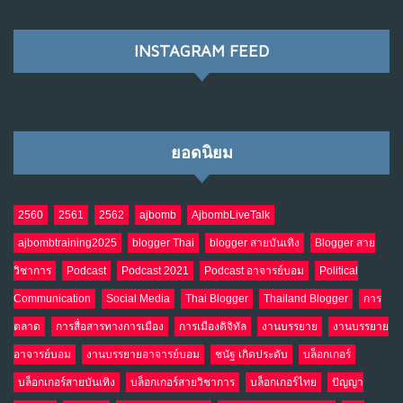
พ.ค. 28, 2026
NO COMMENTS
INSTAGRAM FEED
เมื่อโลกออนไลน์ กลายเป็น“ศาลเตี้ย”
8
พ.ค. 4, 2026
NO COMMENTS
ยอดนิยม
น้ำตาเรา .. เป็นกรดจริงหรือ??
9
เม.ย. 19, 2026
NO COMMENTS
2560
2561
2562
ajbomb
AjbombLiveTalk
ajbombtraining2025
blogger Thai
blogger สายบันเทิง
Blogger สาย
อินโดนีเซีย กับเกมอำนาจที่มองไม่เห็น
10
วิชาการ
Podcast
Podcast 2021
Podcast อาจารย์บอม
Political
เม.ย. 19, 2026
NO COMMENTS
Communication
Social Media
Thai Blogger
Thailand Blogger
การ
ตลาด
การสื่อสารทางการเมือง
การเมืองดิจิทัล
งานบรรยาย
งานบรรยาย
อาจารย์บอม
งานบรรยายอาจารย์บอม
ชนัฐ เกิดประดับ
บล็อกเกอร์
บล็อกเกอร์สายบันเทิง
บล็อกเกอร์สายวิชาการ
บล็อกเกอร์ไทย
ปัญญา