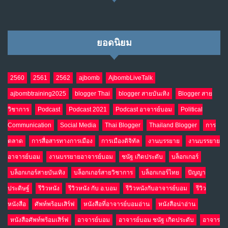
ยอดนิยม
2560
2561
2562
ajbomb
AjbombLiveTalk
ajbombtraining2025
blogger Thai
blogger สายบันเทิง
Blogger สาย
วิชาการ
Podcast
Podcast 2021
Podcast อาจารย์บอม
Political
Communication
Social Media
Thai Blogger
Thailand Blogger
การ
ตลาด
การสื่อสารทางการเมือง
การเมืองดิจิทัล
งานบรรยาย
งานบรรยาย
อาจารย์บอม
งานบรรยายอาจารย์บอม
ชนัฐ เกิดประดับ
บล็อกเกอร์
บล็อกเกอร์สายบันเทิง
บล็อกเกอร์สายวิชาการ
บล็อกเกอร์ไทย
ปัญญา
ประดิษฐ์
รีวิวหนัง
รีวิวหนัง กับ อ.บอม
รีวิวหนังกับอาจารย์บอม
รีวิว
หนังสือ
ศัพท์พร้อมเสิร์ฟ
หนังสือที่อาจารย์บอมอ่าน
หนังสือน่าอ่าน
หนังสือศัพท์พร้อมเสิร์ฟ
อาจารย์บอม
อาจารย์บอม ชนัฐ เกิดประดับ
อาจาร