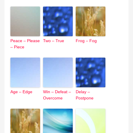
Peace – Please
Two – True
Frog – Fog
– Piece
Age – Edge
Win – Defeat –
Delay –
Overcome
Postpone