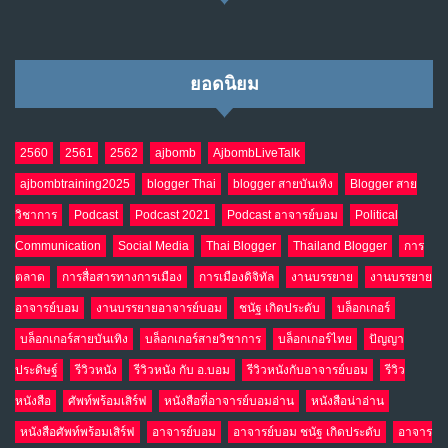
ยอดนิยม
2560
2561
2562
ajbomb
AjbombLiveTalk
ajbombtraining2025
blogger Thai
blogger สายบันเทิง
Blogger สาย
วิชาการ
Podcast
Podcast 2021
Podcast อาจารย์บอม
Political
Communication
Social Media
Thai Blogger
Thailand Blogger
การ
ตลาด
การสื่อสารทางการเมือง
การเมืองดิจิทัล
งานบรรยาย
งานบรรยาย
อาจารย์บอม
งานบรรยายอาจารย์บอม
ชนัฐ เกิดประดับ
บล็อกเกอร์
บล็อกเกอร์สายบันเทิง
บล็อกเกอร์สายวิชาการ
บล็อกเกอร์ไทย
ปัญญา
ประดิษฐ์
รีวิวหนัง
รีวิวหนัง กับ อ.บอม
รีวิวหนังกับอาจารย์บอม
รีวิว
หนังสือ
ศัพท์พร้อมเสิร์ฟ
หนังสือที่อาจารย์บอมอ่าน
หนังสือน่าอ่าน
หนังสือศัพท์พร้อมเสิร์ฟ
อาจารย์บอม
อาจารย์บอม ชนัฐ เกิดประดับ
อาจาร