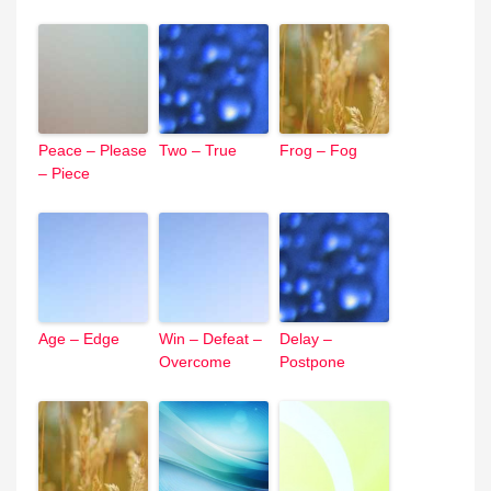
Peace – Please
Two – True
Frog – Fog
– Piece
Age – Edge
Win – Defeat –
Delay –
Overcome
Postpone