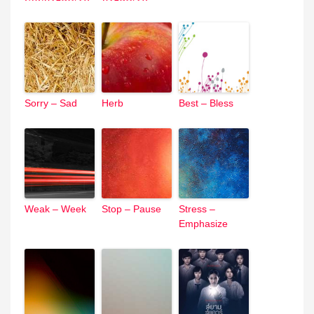
Sorry – Sad
Herb
Best – Bless
Weak – Week
Stop – Pause
Stress –
Emphasize