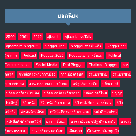
ยอดนิยม
2560
2561
2562
ajbomb
AjbombLiveTalk
ajbombtraining2025
blogger Thai
blogger สายบันเทิง
Blogger สาย
วิชาการ
Podcast
Podcast 2021
Podcast อาจารย์บอม
Political
Communication
Social Media
Thai Blogger
Thailand Blogger
การ
ตลาด
การสื่อสารทางการเมือง
การเมืองดิจิทัล
งานบรรยาย
งานบรรยาย
อาจารย์บอม
งานบรรยายอาจารย์บอม
ชนัฐ เกิดประดับ
บล็อกเกอร์
บล็อกเกอร์สายบันเทิง
บล็อกเกอร์สายวิชาการ
บล็อกเกอร์ไทย
ปัญญา
ประดิษฐ์
รีวิวหนัง
รีวิวหนัง กับ อ.บอม
รีวิวหนังกับอาจารย์บอม
รีวิว
หนังสือ
ศัพท์พร้อมเสิร์ฟ
หนังสือที่อาจารย์บอมอ่าน
หนังสือน่าอ่าน
หนังสือศัพท์พร้อมเสิร์ฟ
อาจารย์บอม
อาจารย์บอม ชนัฐ เกิดประดับ
อาจาร
ย์บอมบรรยาย
อาจารย์บอมมองโลก
เชียงราย
เรียนภาษาอังกฤษกับ