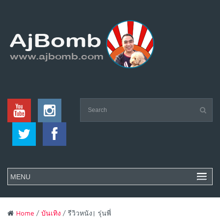
Home
/
บันเทิง
/ รีวิวหนัง| รุ่นพี่