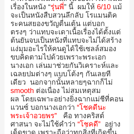
เรื่องในหนัง “
รุ่นพี่
” นี้ ผมให้
6/10
แม้
จะเป็นหนังสืบสวนลึกลับ โรแมนติค
ระคนสยองขวัญตื่นเต้น แต่บอก
ตรงๆ ว่าแทบจะเดาเนื้อเรื่องได้ตั้งแต่
ต้นยันจบเป็นหนังที่แทบจะไม่ได้สร้าง
แง่มุมอะไรให้คนดูได้ใช้เซลล์สมอง
ขบคิดตามไปด้วยเพราะพระเอก
นางเอก เล่นมาช่วยกันวิเคราะห์และ
เฉลยปมต่างๆ แบบโต้งๆ กันเลยที
เดียว นอกจากนั้นหลายๆฉากก็ไม่
smooth
ต่อเนื่อง ไม่สมเหตุสม
ผล โดยเฉพาะอย่างยิ่งฉากแม่ชีที่คอน
แวนซ์ บอกนางเอกว่า
“โชคดีนะ
พระเจ้าอวยพร”
คือ ทางคริสต์
ศาสนา จะไม่ใช้คำว่า
“โชคดี”
อย่าง
เด็ดขาด เพราะถือว่าทุกสิ่งที่เกิดขึ้น