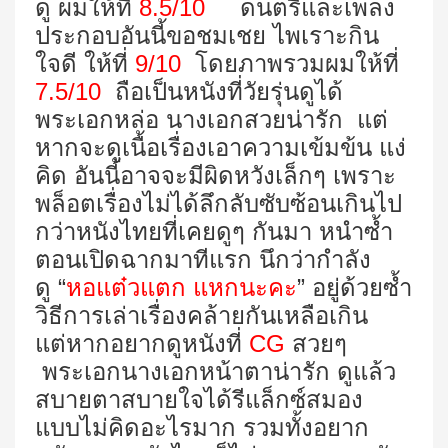
ดู ผมให้ที่
8.5/10
ดนตรีและเพลง
ประกอบอันนี้ขอชมเชย ไพเราะกิน
ใจดี ให้ที่
9/10
โดยภาพรวมผมให้ที่
7.5
/10
ถือเป็นหนังที่วัยรุ่นดูได้
พระเอกหล่อ นางเอกสวยน่ารัก แต่
หากจะดูเนื้อเรื่องเอาความเข้มข้น แง่
คิด อันนี้อาจจะมีผิดหวังเล็กๆ เพราะ
พล็อตเรื่องไม่ได้ลึกลับซับซ้อนเกินไป
กว่าหนังไทยที่เคยดูๆ กันมา หนำซ้ำ
ตอนเปิดฉากมาทีแรก นึกว่ากำลัง
ดู “
หอแต๋วแตก แหกนะคะ
” อยู่ด้วยซ้ำ
วิธีการเล่าเรื่องคล้ายกันเหลือเกิน
แต่หากอยากดูหนังที่
CG
สวยๆ
พระเอกนางเอกหน้าตาน่ารัก ดูแล้ว
สบายตาสบายใจได้รีแล็กซ์สมอง
แบบไม่คิดอะไรมาก รวมทั้งอยาก