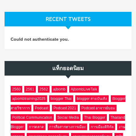
RECENT TWEETS
Could not authenticate you.
แท็กยอดนิยม
2560
2561
2562
ajbomb
AjbombLiveTalk
ajbombtraining2025
blogger Thai
blogger สายบันเทิง
Blogger
สายวิชาการ
Podcast
Podcast 2021
Podcast อาจารย์บอม
Political Communication
Social Media
Thai Blogger
Thailand
Blogger
การตลาด
การสื่อสารทางการเมือง
การเมืองดิจิทัล
งาน