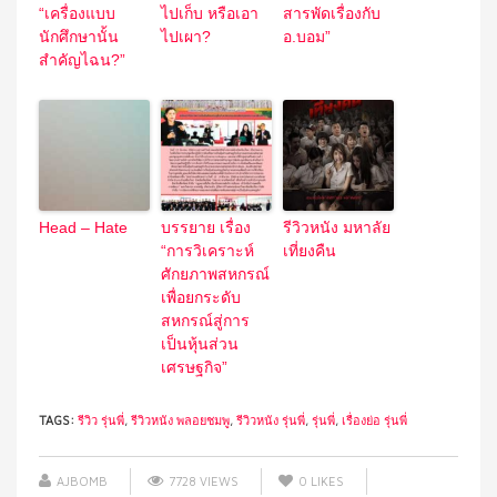
“เครื่องแบบ
ไปเก็บ หรือเอา
สารพัดเรื่องกับ
นักศึกษานั้น
ไปเผา?
อ.บอม”
สำคัญไฉน?”
Head – Hate
บรรยาย เรื่อง
รีวิวหนัง มหาลัย
“การวิเคราะห์
เที่ยงคืน
ศักยภาพสหกรณ์
เพื่อยกระดับ
สหกรณ์สู่การ
เป็นหุ้นส่วน
เศรษฐกิจ”
TAGS:
รีวิว รุ่นพี่
,
รีวิวหนัง พลอยชมพู
,
รีวิวหนัง รุ่นพี่
,
รุ่นพี่
,
เรื่องย่อ รุ่นพี่
AJBOMB
7728 VIEWS
0
LIKES