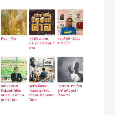
Frog – Fog
หนังสือน่าอ่าน |
ตอนที่ 69 “เมื่อผม
กว่าจะได้นั่งบัลลังก์
ลืมปิดน้ำ”
ศาล
อบรม Social
จุดเริ่มต้นของ
Podcast : เราเลือก
Network ให้กับ
โฆษณายุคใหม่:
ลูกค้าหรือลูกค้า
เยาวชน จ.ลำปาง
เมื่อ AI เริ่มขายของ
เลือกเรา?
(8-9 มิย.56)
ให้เรา