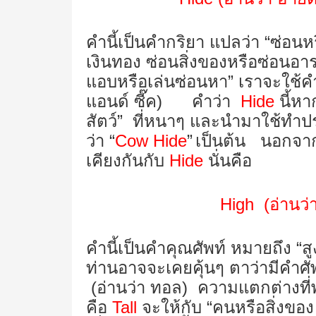
คำนี้เป็นคำกริยา แปลว่า “ซ่อน
เงินทอง ซ่อนสิ่งของหรือซ่อนอาร
แอบหรือเล่นซ่อนหา” เราจะใช้ค
แอนด์ ซี๊ค) คำว่า
Hide
นี้ห
สัตว์” ที่หนาๆ และนำมาใช้ทำประ
ว่า “
Cow Hide
”
เป็นต้น นอกจากนี
เคียงกันกับ
Hide
นั่นคือ
High (
อ่านว่
คำนี้เป็นคำคุณศัพท์ หมายถึง “สู
ท่านอาจจะเคยคุ้นๆ ตาว่ามีคำศัพท
(อ่านว่า ทอล) ความแตกต่างที่พ
คือ
Tall
จะให้กับ
“คนหรือสิ่งของ