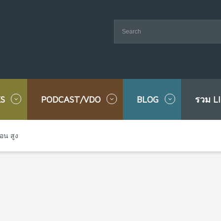
S
PODCAST/VDO
BLOG
รวม L
อน สูง