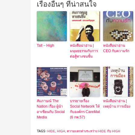
เรื่องอื่นๆ ที่น่าสนใจ
Tall – High
หนังสือน่าอ่าน |
หนังสือน่าอ่าน
มนุษยธรรมกับการ
CEO กับความรัก
ต่อสู้ทางชนชั้น
สัมภาษณ์ The
บรรยายเรื่อง
หนังสือน่าอ่าน |
Nation เรื่อง ผู้นำ
Social Network ให้
เหตุบ้าน การเมือง
อาเซียนกับ Social
กับองค์กร CareMat
Media
(6 กพ.57)
TAGS:
HIDE
,
HIGH
,
ความแตกต่างระหว่าง HIDE กับ HIGH