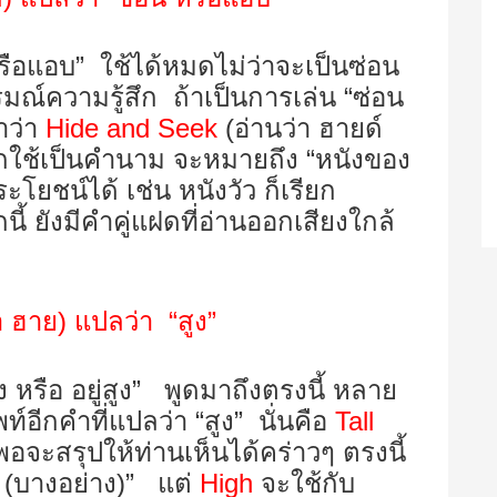
หรือแอบ” ใช้ได้หมดไม่ว่าจะเป็นซ่อน
มณ์ความรู้สึก ถ้าเป็นการเล่น “ซ่อน
ำว่า
Hide and
Seek
(อ่านว่า ฮายด์
ากใช้เป็นคำนาม จะหมายถึง “หนังของ
โยชน์ได้ เช่น หนังวัว ก็เรียก
้ ยังมีคำคู่แฝดที่อ่านออกเสียงใกล้
า ฮาย
)
แปลว่า “สูง”
ง หรือ อยู่สูง” พูดมาถึงตรงนี้ หลาย
์อีกคำที่แปลว่า “สูง” นั่นคือ
Tall
อจะสรุปให้ท่านเห็นได้คร่าวๆ ตรงนี้
 (บางอย่าง)” แต่
High
จะใช้กับ