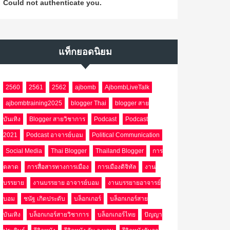
Could not authenticate you.
แท็กยอดนิยม
2560
2561
2562
ajbomb
AjbombLiveTalk
ajbombtraining2025
blogger Thai
blogger สาย
บันเทิง
Blogger สายวิชาการ
Podcast
Podcast
2021
Podcast อาจารย์บอม
Political Communication
Social Media
Thai Blogger
Thailand Blogger
การ
ตลาด
การสื่อสารทางการเมือง
การเมืองดิจิทัล
งาน
บรรยาย
งานบรรยาย อาจารย์บอม
งานบรรยายอาจารย์
บอม
ชนัฐ เกิดประดับ
บล็อกเกอร์
บล็อกเกอร์สาย
บันเทิง
บล็อกเกอร์สายวิชาการ
บล็อกเกอร์ไทย
ปัญญา