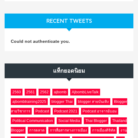
RECENT TWEETS
Could not authenticate you.
แท็กยอดนิยม
2560
2561
2562
ajbomb
AjbombLiveTalk
ajbombtraining2025
blogger Thai
blogger สายบันเทิง
Blogger
สายวิชาการ
Podcast
Podcast 2021
Podcast อาจารย์บอม
Political Communication
Social Media
Thai Blogger
Thailand
Blogger
การตลาด
การสื่อสารทางการเมือง
การเมืองดิจิทัล
งาน