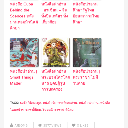
หนังสือ Cuba
หนังสือน่าอ่าน
หนังสือน่าอ่าน
Behind the
| อาเซียน – จีน
ศึกษารัฐไทย
Scences หลัง
ทั้งปีนเกลียว ทั้ง
ย้อนสภาวะไทย
ม่านคอมมิวนิสต์
เกี่ยวก้อย
ศึกษา
คิวบา
หนังสือน่าอ่าน |
หนังสือน่าอ่าน |
หนังสือน่าอ่าน |
Small Things
พระบรมไตรโลก
พระราชา ไม่มี
Matter
นาถ ยุคปฏิรูป
วันตาย
การปกครอง
TAGS:
ธงชัย วินิจจะกูล
,
หนังสือที่อาจารย์บอมอ่าน
,
หนังสือน่าอ่าน
,
หนังสือ
โฉมหน้าราชาชาติินิยม
,
โฉมหน้าราชาชาตินิยม
AJBOMB
3577 VIEWS
0
LIKES