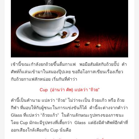
เช้านี้ขณะกำลังยกถ้วยขึ้นดื่มกาแฟ พอมือสัมผัสกับถ้วยปั๊ป คำ
ศัพท์ก็แล่นเข้ามาในสมองปุ๊ปเลย ขอถือโอกาสเขียนเรื่องเกี่ยว
กับถ้วยกาแฟสักหน่อย เริ่มกันที่คำว่า
Cup (อ่านว่า คัพ) แปลว่า “ถ้วย”
คำนี้เป็นคำนาม แปลว่า “ถ้วย” ไม่ว่าจะเป็น ถ้วยแก้ว หรือ ถ้วย
กีฬา ที่มอบให้กับผู้ชนะในการแข่งขันก็ได้ คำนี้จะต่างจากคำว่า
Glass ที่แปลว่า “ถ้วยแก้ว” ในด้านลักษณะรูปทรงของภาชนะ
โดย Cup มักจะมีรูปทรงที่เตี้ยกว่า Glass แต่ยังมีคำศัพท์อีกคำที่
ออกเสียงใกล้เคียงกับ Cup นั่นคือ