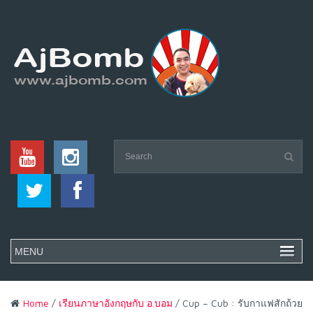
Home
/
เรียนภาษาอังกฤษกับ อ.บอม
/ Cup – Cub : รับกาแฟสักถ้วย