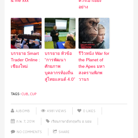
& me xxx
ควรเอาเยี่ยง
อย่าง
บรรยาย Smart
บรรยาย หัวข้อ
รีวิวหนัง War for
Trader Online :
“การพัฒนา
the Planet of
เชียงใหม่
ศักยภาพ
the Apes มหา
บุคลากรท้องถิ่น
สงครามพิภพ
สู่ไทยแลนด์ 4.0”
วานร
TAGS:
CUB
,
CUP
AJBOMB
4981 VIEWS
0
LIKES
ก.พ. 7, 2014
เรียนภาษาอังกฤษกับ อ.บอม
NO COMMENTS
SHARE