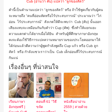
Cub (อ่านว่า คับ) แปลว่า “ลูกของสัตว์”
คำนี้เป็นคำนามแปลว่า “ลูกของสัตว์” หรือ ถ้าใช้พูดเกี่ยวกับผู้คน
จะหมายถึง “คนที่อ่อนหัดหรือไร้ประสบการณ์” ประมาณว่า “ไก่
อ่อน ไร้ประสบการณ์” สังเกตให้ดีจะพบว่า Cub (คับ) นั้นออก
เสียงแทบจะเหมือนกันกับคำว่า Cup (คัพ) ซึ่งทำให้แยกแยะ
ความแตกต่างได้ยากเมื่อได้ยิน สำหรับผู้ที่ศึกษาภาษาอังกฤษ
คงจะต้องใช้วิธีการแปลความหมายรวมของประโยคออกมาให้
ได้ก่อนแล้วตีความว่าผู้พูดกำลังพูดถึง Cup แก้ว หรือ Cub ลูก
สัตว์ หรือ กำลังแซวเราว่าเป็น Cub เด็กอ่อนที่ไร้ประสบการณ์
กันแน่
เรื่องอื่นๆ ที่น่าสนใจ
เรียนภาษา
ตอนที่ 61 “วิธี
หนังสือน่าอ่าน
อังกฤษฟรี |
ขจัด
2559 | สวยด้วย