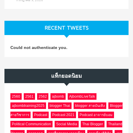
RECENT TWEETS
Could not authenticate you.
แท็กยอดนิยม
2560
2561
2562
ajbomb
AjbombLiveTalk
ajbombtraining2025
blogger Thai
blogger สายบันเทิง
Blogger
สายวิชาการ
Podcast
Podcast 2021
Podcast อาจารย์บอม
Political Communication
Social Media
Thai Blogger
Thailand