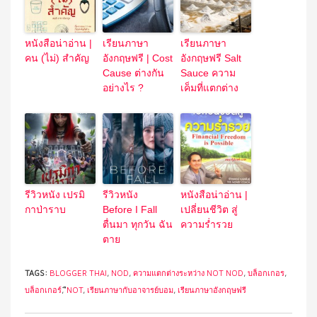
หนังสือน่าอ่าน |
เรียนภาษา
เรียนภาษา
คน (ไม่) สำคัญ
อังกฤษฟรี | Cost
อังกฤษฟรี Salt
Cause ต่างกัน
Sauce ความ
อย่างไร ?
เค็มที่แตกต่าง
รีวิวหนัง เปรมิ
รีวิวหนัง
หนังสือน่าอ่าน |
กาป่าราบ
Before I Fall
เปลี่ยนชีวิต สู่
ตื่นมา ทุกวัน ฉัน
ความร่ำรวย
ตาย
TAGS:
BLOGGER THAI
,
NOD
,
ความแตกต่างระหว่าง NOT NOD
,
บล็อกเกอร
,
บล็อกเกอร์
,
ืNOT
,
เรียนภาษากับอาจารย์บอม
,
เรียนภาษาอังกฤษฟรี