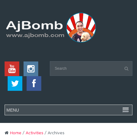
Home
/
Activities
/ Archives