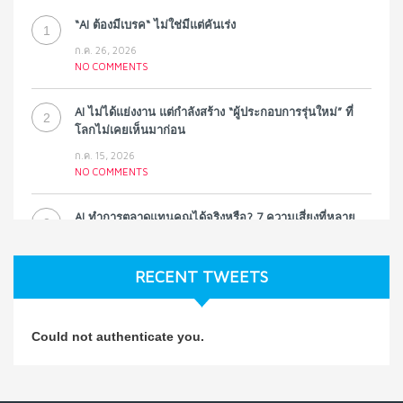
“AI ต้องมีเบรค“ ไม่ใช่มีแต่คันเร่ง
1
ก.ค. 26, 2026
NO COMMENTS
AI ไม่ได้แย่งงาน แต่กำลังสร้าง “ผู้ประกอบการรุ่นใหม่” ที่
2
โลกไม่เคยเห็นมาก่อน
ก.ค. 15, 2026
NO COMMENTS
AI ทำการตลาดแทนคุณได้จริงหรือ? 7 ความเสี่ยงที่หลาย
3
ธุรกิจมองข้าม
ก.ค. 9, 2026
RECENT TWEETS
NO COMMENTS
วิธีซ่อมชีวิตพัง ๆ ให้กลับมาปังใน 1 วัน: บทเรียนจาก Dan
4
Could not authenticate you.
Koe ในแบบอาจารย์บอม
ก.ค. 9, 2026
NO COMMENTS