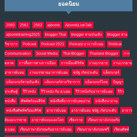
ยอดนิยม
น้ำตาเรา .. เป็นกรดจริงหรือ??
9
เม.ย. 19, 2026
NO COMMENTS
2560
2561
2562
ajbomb
AjbombLiveTalk
ajbombtraining2025
blogger Thai
blogger สายบันเทิง
Blogger สาย
อินโดนีเซีย กับเกมอำนาจที่มองไม่เห็น
10
วิชาการ
Podcast
Podcast 2021
Podcast อาจารย์บอม
Political
เม.ย. 19, 2026
NO COMMENTS
Communication
Social Media
Thai Blogger
Thailand Blogger
การ
ตลาด
การสื่อสารทางการเมือง
การเมืองดิจิทัล
งานบรรยาย
งานบรรยาย
อาจารย์บอม
งานบรรยายอาจารย์บอม
ชนัฐ เกิดประดับ
บล็อกเกอร์
บล็อกเกอร์สายบันเทิง
บล็อกเกอร์สายวิชาการ
บล็อกเกอร์ไทย
ปัญญา
ประดิษฐ์
รีวิวหนัง
รีวิวหนัง กับ อ.บอม
รีวิวหนังกับอาจารย์บอม
รีวิว
หนังสือ
ศัพท์พร้อมเสิร์ฟ
หนังสือที่อาจารย์บอมอ่าน
หนังสือน่าอ่าน
หนังสือศัพท์พร้อมเสิร์ฟ
อาจารย์บอม
อาจารย์บอม ชนัฐ เกิดประดับ
อาจาร
ย์บอมบรรยาย
อาจารย์บอมมองโลก
เชียงราย
เรียนภาษาอังกฤษกับ
อ.บอม
เรียนภาษาอังกฤษกับอาจารย์บอม
เรียนภาษาอังกฤษฟรี
เรียนศัพท์