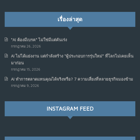
เมื่อการประท้วงไม่ได้อยู่แค่บนท้องถนน : การแฮ็กเว็บไซต์
5
รัฐอาจเป็นจุดเริ่มต้นของ “ขบวนการประท้วงดิจิทัล” ครั้งใหม่
เรื่องล่าสุด
ในฟิลิปปินส์
มิ.ย. 16, 2026
NO COMMENTS
“AI ต้องมีเบรค“ ไม่ใช่มีแต่คันเร่ง
กรกฎาคม 26, 2026
เมื่อเจ้าของร้านเล็กๆ กลายเป็น “ครีเอเตอร์”
6
AI ไม่ได้แย่งงาน แต่กำลังสร้าง “ผู้ประกอบการรุ่นใหม่” ที่โลกไม่เคยเห็น
มิ.ย. 12, 2026
มาก่อน
NO COMMENTS
กรกฎาคม 15, 2026
AI ทำการตลาดแทนคุณได้จริงหรือ? 7 ความเสี่ยงที่หลายธุรกิจมองข้าม
เมื่อรัฐบาลเริ่มคิดแบบแพลตฟอร์ม : AI กำลังเปลี่ยนรัฐ
7
กรกฎาคม 9, 2026
ราชการไปตลอดกาล
พ.ค. 28, 2026
NO COMMENTS
INSTAGRAM FEED
เมื่อโลกออนไลน์ กลายเป็น“ศาลเตี้ย”
8
พ.ค. 4, 2026
NO COMMENTS