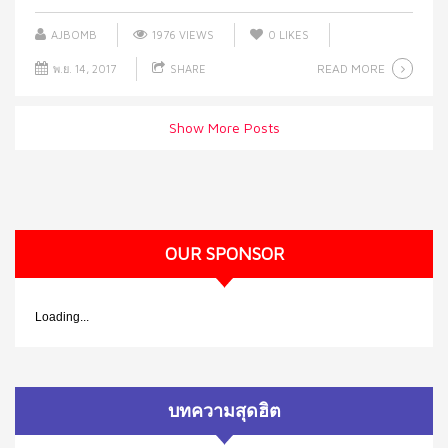
AJBOMB
1976 VIEWS
0
LIKES
READ MORE
พ.ย. 14, 2017
SHARE
Show More Posts
OUR SPONSOR
Loading...
บทความสุดฮิต