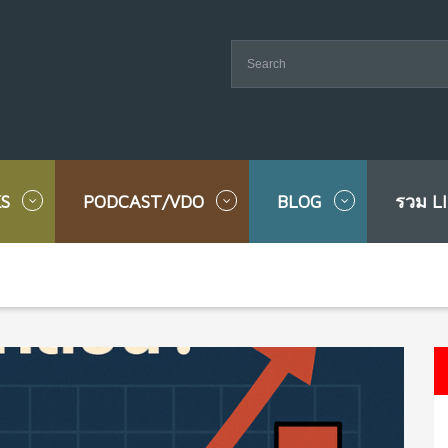
S
PODCAST/VDO
BLOG
รวม L