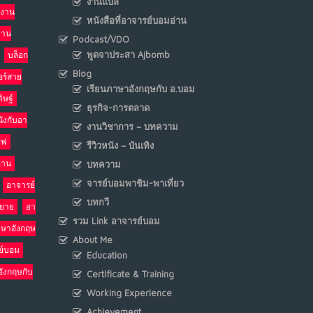
งานแปล
งาน
หนังสือที่อาจารย์บอมอ่าน
เมื่อโลกออนไลน์ กลายเป็น“ศาลเตี้ย”
งาน
8
Podcast/VDO
พ.ค. 4, 2026
พูดจาประสา Ajbomb
บล็อก
NO COMMENTS
Blog
อร์สาย
เรียนภาษาอังกฤษกับ อ.บอม
ิษฐ์
น้ำตาเรา .. เป็นกรดจริงหรือ??
9
ธุรกิจ-การตลาด
นังกับอา
เม.ย. 19, 2026
งานวิชาการ – บทความ
NO COMMENTS
ร์ฟ
รีวิวหนัง – บันเทิง
อ่าน
บทความ
อินโดนีเซีย กับเกมอำนาจที่มองไม่เห็น
10
จารย์บอมพาชิม-พาเที่ยว
อาจารย์
เม.ย. 19, 2026
NO COMMENTS
บทกวี
รยาย
อา
รวม Link อาจารย์บอม
าษาอังกฤษ
About Me
ย์บอม
Education
อังกฤษกับ
Certificate & Training
Working Experience
Achievement