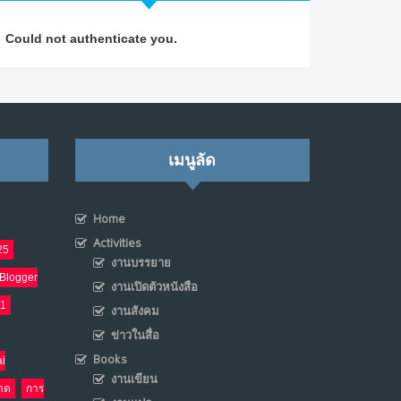
วิธีซ่อมชีวิตพัง ๆ ให้กลับมาปังใน 1 วัน: บทเรียน
4
Could not authenticate you.
จาก Dan Koe ในแบบอาจารย์บอม
ก.ค. 9, 2026
NO COMMENTS
เมื่อการประท้วงไม่ได้อยู่แค่บนท้องถนน : การ
5
แฮ็กเว็บไซต์รัฐอาจเป็นจุดเริ่มต้นของ “ขบวนการ
เมนูลัด
ประท้วงดิจิทัล” ครั้งใหม่ในฟิลิปปินส์
มิ.ย. 16, 2026
NO COMMENTS
Home
Activities
25
เมื่อเจ้าของร้านเล็กๆ กลายเป็น “ครีเอเตอร์”
6
งานบรรยาย
Blogger
มิ.ย. 12, 2026
งานเปิดตัวหนังสือ
NO COMMENTS
21
งานสังคม
ข่าวในสื่อ
เมื่อรัฐบาลเริ่มคิดแบบแพลตฟอร์ม : AI กำลัง
7
เปลี่ยนรัฐราชการไปตลอดกาล
Books
i
งานเขียน
พ.ค. 28, 2026
าด
การ
NO COMMENTS