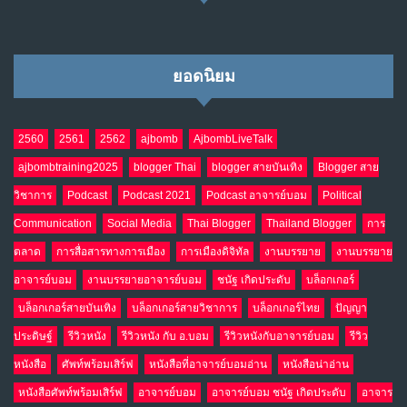
ยอดนิยม
2560
2561
2562
ajbomb
AjbombLiveTalk
ajbombtraining2025
blogger Thai
blogger สายบันเทิง
Blogger สาย
วิชาการ
Podcast
Podcast 2021
Podcast อาจารย์บอม
Political
Communication
Social Media
Thai Blogger
Thailand Blogger
การ
ตลาด
การสื่อสารทางการเมือง
การเมืองดิจิทัล
งานบรรยาย
งานบรรยาย
อาจารย์บอม
งานบรรยายอาจารย์บอม
ชนัฐ เกิดประดับ
บล็อกเกอร์
บล็อกเกอร์สายบันเทิง
บล็อกเกอร์สายวิชาการ
บล็อกเกอร์ไทย
ปัญญา
ประดิษฐ์
รีวิวหนัง
รีวิวหนัง กับ อ.บอม
รีวิวหนังกับอาจารย์บอม
รีวิว
หนังสือ
ศัพท์พร้อมเสิร์ฟ
หนังสือที่อาจารย์บอมอ่าน
หนังสือน่าอ่าน
หนังสือศัพท์พร้อมเสิร์ฟ
อาจารย์บอม
อาจารย์บอม ชนัฐ เกิดประดับ
อาจาร