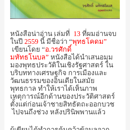
หนังสือน่าอ่าน เล่มที่
13
ที่ผมอ่านจบ
ในปี
2559
นี้ มีชื่อว่า
“
พุทธโคดม”
เขียนโดย
“
อ.วรศักดิ์
มหัทธโนบล”
หนังสือได้นำเสนอมุม
มองพุทธประวัติในเชิงรัฐศาสตร์ ใน
บริบททางเศรษฐกิจ การเมืองและ
วัฒนธรรมของอินเดียในสมัย
พุทธกาล ทำให้เราได้เห็นภาพ
เหตุการณ์อีกด้านของประวัติศาสตร์
ตั้งแต่ก่อนเจ้าชายสิทธัตถะออกบวช
ไปจนถึงช่วง หลังปรินิพพานแล้ว
ผู้เขียนได้ทำการค้นคว้าข้อมูลจาก