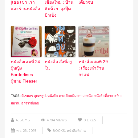
|เธอ เขา เรา
เชียงใหม่ : บ้าน
เดียวจบ
และร้านหนังสือ
ฮิมห้วย ลุงปุ๊ด
ป้าเป็ง
หนังสือเล่มที่ 24:
หนังสือ สิ่งที่อยู่
หนังสือเล่มที่ 29
ผู้หญิง
ใน
: เรื่องเล่าร้าน
Borderlines
กาแฟ
ผู้ชาย Pleaser
TAGS:
ศิเรมอร อุณหธูป
,
หนังสือ ทางเลือกมีมากกว่าหนึ่ง
,
หนังสือที่อาจารย์บอ
มอ่าน
,
อาจารย์บอม
AJBOMB
4794 VIEWS
0
LIKES
พ.ย. 23, 2015
BOOKS
,
หนังสือที่อ่าน