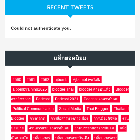
RECENT TWEETS
Could not authenticate you.
แท็กยอดนิยม
2560
2561
2562
ajbomb
AjbombLiveTalk
ajbombtraining2025
blogger Thai
blogger สายบันเทิง
Blogger
สายวิชาการ
Podcast
Podcast 2021
Podcast อาจารย์บอม
Political Communication
Social Media
Thai Blogger
Thailand
Blogger
การตลาด
การสื่อสารทางการเมือง
การเมืองดิจิทัล
งาน
บรรยาย
งานบรรยาย อาจารย์บอม
งานบรรยายอาจารย์บอม
ชนัฐ
เกิดประดับ
บล็อกเกอร์
บล็อกเกอร์สายบันเทิง
บล็อกเกอร์สาย