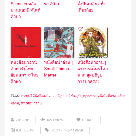
Scences หลัง
ชาตินิยม
ทั้งปีนเกลียว ทั้ง
ม่านคอมมิวนิสต์
เกี่ยวก้อย
คิวบา
หนังสือน่าอ่าน
หนังสือน่าอ่าน |
หนังสือน่าอ่าน |
ศึกษารัฐไทย
Small Things
พระบรมไตรโลก
ย้อนสภาวะไทย
Matter
นาถ ยุคปฏิรูป
ศึกษา
การปกครอง
TAGS:
กว่าจะได้นั่งบัลลังก์ศาล
,
ณัฐปกรณ์ พิชญปัญญาธรรม
,
หนังสือที่อาจารย์บอ
มอ่าน
,
หนังสือน่าอ่าน
AJBOMB
3493 VIEWS
0
LIKES
ส.ค. 7, 2016
BOOKS
,
หนังสือที่อ่าน