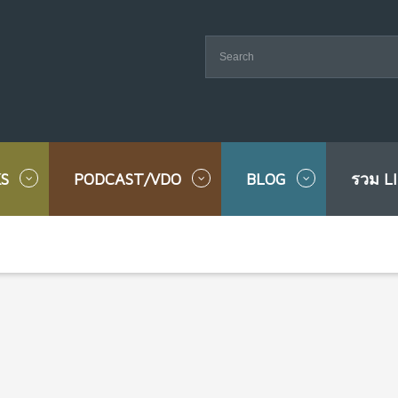
S
PODCAST/VDO
BLOG
รวม L