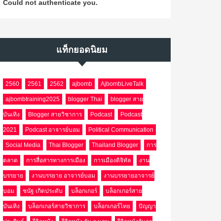
Could not authenticate you.
แท็กยอดนิยม
2560
2561
2562
ajbomb
AjbombLiveTalk
ajbombtraining2025
blogger Thai
blogger สาย
บันเทิง
Blogger สายวิชาการ
Podcast
Podcast
2021
Podcast อาจารย์บอม
Political Communication
Social Media
Thai Blogger
Thailand Blogger
การ
ตลาด
การสื่อสารทางการเมือง
การเมืองดิจิทัล
งาน
บรรยาย
งานบรรยาย อาจารย์บอม
งานบรรยายอาจารย์
บอม
ชนัฐ เกิดประดับ
บล็อกเกอร์
บล็อกเกอร์สาย
บันเทิง
บล็อกเกอร์สายวิชาการ
บล็อกเกอร์ไทย
ปัญญา