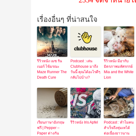
2554 จัดจำหน่ายโด
เรื่องอื่นๆ ที่น่าสนใจ
รีวิวหนัง เมซ รัน
Podcast : เล่น
รีวิวหนัง มีอากับ
เนอร์ ไข้มรณะ
Clubhouse มาถึง
มิตรภาพมหัศจรรย์
Maze Runner The
วันนี้ คุณได้อะไรดีๆ
Mia and the White
Death Cure
กลับไปบ้าง?
Lion
เรียนภาษาอังกฤษ
รีวิวหนัง Iris Apfel
Podcast : ทำไมคน
ฟรี | Pepper –
สำเร็จถึงทุ่มเทได้
Paper ต่างกัน
ต่อเนื่องยาวนาน