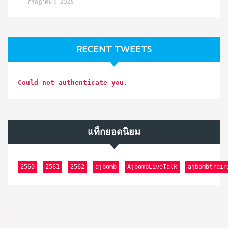
กรกฎาคม 9, 2026
RECENT TWEETS
Could not authenticate you.
แท็กยอดนิยม
2560
2561
2562
ajbomb
AjbombLiveTalk
ajbombtrain