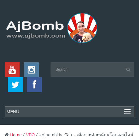
Home
/
VDO
/ #AjbombLiveTalk : เมื่อภาพลักษณ์บนโลกออนไลน์