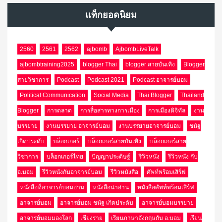
แท็กยอดนิยม
2560
2561
2562
ajbomb
AjbombLiveTalk
ajbombtraining2025
blogger Thai
blogger สายบันเทิง
Blogger
สายวิชาการ
Podcast
Podcast 2021
Podcast อาจารย์บอม
Political Communication
Social Media
Thai Blogger
Thailand
Blogger
การตลาด
การสื่อสารทางการเมือง
การเมืองดิจิทัล
งาน
บรรยาย
งานบรรยาย อาจารย์บอม
งานบรรยายอาจารย์บอม
ชนัฐ
เกิดประดับ
บล็อกเกอร์
บล็อกเกอร์สายบันเทิง
บล็อกเกอร์สาย
วิชาการ
บล็อกเกอร์ไทย
ปัญญาประดิษฐ์
รีวิวหนัง
รีวิวหนัง กับ
อ.บอม
รีวิวหนังกับอาจารย์บอม
รีวิวหนังสือ
ศัพท์พร้อมเสิร์ฟ
หนังสือที่อาจารย์บอมอ่าน
หนังสือน่าอ่าน
หนังสือศัพท์พร้อมเสิร์ฟ
อาจารย์บอม
อาจารย์บอม ชนัฐ เกิดประดับ
อาจารย์บอมบรรยาย
อาจารย์บอมมองโลก
เชียงราย
เรียนภาษาอังกฤษกับ อ.บอม
เรียน