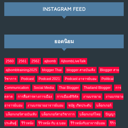
INSTAGRAM FEED
ยอดนิยม
2560
2561
2562
ajbomb
AjbombLiveTalk
ajbombtraining2025
blogger Thai
blogger สายบันเทิง
Blogger สาย
วิชาการ
Podcast
Podcast 2021
Podcast อาจารย์บอม
Political
Communication
Social Media
Thai Blogger
Thailand Blogger
การ
ตลาด
การสื่อสารทางการเมือง
การเมืองดิจิทัล
งานบรรยาย
งานบรรยาย
อาจารย์บอม
งานบรรยายอาจารย์บอม
ชนัฐ เกิดประดับ
บล็อกเกอร์
บล็อกเกอร์สายบันเทิง
บล็อกเกอร์สายวิชาการ
บล็อกเกอร์ไทย
ปัญญา
ประดิษฐ์
รีวิวหนัง
รีวิวหนัง กับ อ.บอม
รีวิวหนังกับอาจารย์บอม
รีวิว