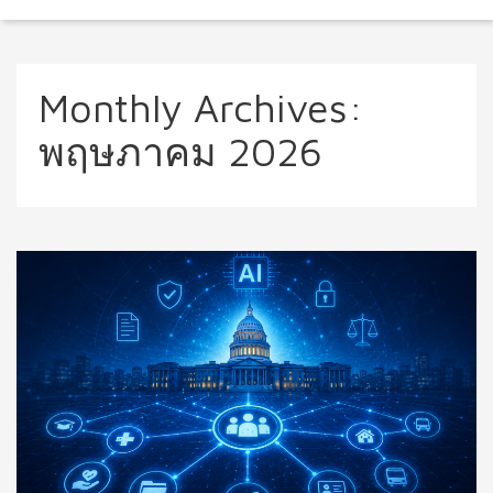
Monthly Archives:
พฤษภาคม 2026