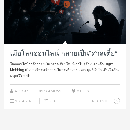
เมื่อโลกออนไลน์ กลายเป็น“ศาลเตี้ย”
โลกออนไลน์กำลังกลายเป็น “ศาลเตี้ย” โดยที่เราไม่รู้ตัว? เจาะลึก Digital
Mobbing เมื่อการวิจารณ์กลายเป็นการทำลาย และมนุษย์เริ่มไม่เห็นกันเป็น
มนุษย์อีกต่อไป ...
AJBOMB
564 VIEWS
0
LIKES
READ MORE
พ.ค. 4, 2026
SHARE