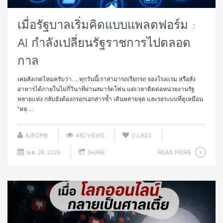
เมื่อรัฐบาลเริ่มคิดแบบแพลตฟอร์ม :
AI กำลังเปลี่ยนรัฐราชการไปตลอด
กาล
เคยสังเกตไหมครับว่า… ทุกวันนี้เราสามารถเรียกรถ จองโรงแรม หรือสั่ง
อาหารได้ภายในไม่กี่วินาทีผ่านสมาร์ตโฟน แต่เวลาติดต่อหน่วยงานรัฐ
หลายแห่ง กลับยังต้องกรอกเอกสารซ้ำ เดินหลายจุด และรอระบบที่ดูเหมือน
“หลุ ...
AJBOMB
482 VIEWS
0
LIKES
READ MORE
พ.ค. 28, 2026
SHARE