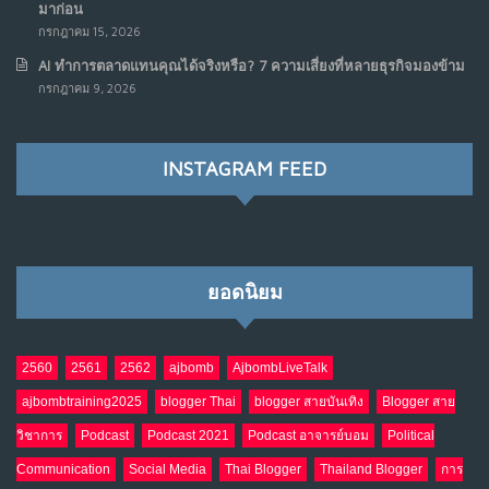
มาก่อน
NO COMMENTS
กรกฎาคม 15, 2026
AI ทำการตลาดแทนคุณได้จริงหรือ? 7 ความเสี่ยงที่หลายธุรกิจมองข้าม
เมื่อรัฐบาลเริ่มคิดแบบแพลตฟอร์ม : AI กำลังเปลี่ยนรัฐ
7
กรกฎาคม 9, 2026
ราชการไปตลอดกาล
พ.ค. 28, 2026
NO COMMENTS
INSTAGRAM FEED
เมื่อโลกออนไลน์ กลายเป็น“ศาลเตี้ย”
8
พ.ค. 4, 2026
NO COMMENTS
ยอดนิยม
น้ำตาเรา .. เป็นกรดจริงหรือ??
9
เม.ย. 19, 2026
NO COMMENTS
2560
2561
2562
ajbomb
AjbombLiveTalk
ajbombtraining2025
blogger Thai
blogger สายบันเทิง
Blogger สาย
อินโดนีเซีย กับเกมอำนาจที่มองไม่เห็น
10
วิชาการ
Podcast
Podcast 2021
Podcast อาจารย์บอม
Political
เม.ย. 19, 2026
NO COMMENTS
Communication
Social Media
Thai Blogger
Thailand Blogger
การ