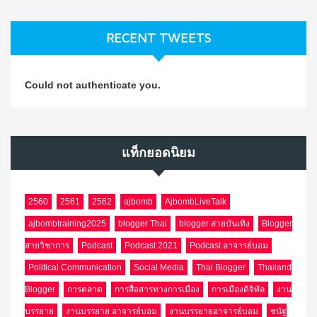
RECENT TWEETS
Could not authenticate you.
แท็กยอดนิยม
2560
2561
2562
ajbomb
AjbombLiveTalk
ajbombtraining2025
blogger Thai
blogger สายบันเทิง
Blogger
สายวิชาการ
Podcast
Podcast 2021
Podcast อาจารย์บอม
Political Communication
Social Media
Thai Blogger
Thailand
Blogger
การตลาด
การสื่อสารทางการเมือง
การเมืองดิจิทัล
งาน
บรรยาย
งานบรรยาย อาจารย์บอม
งานบรรยายอาจารย์บอม
ชนัฐ