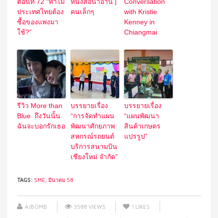
ตอนที่ 72 “ทำไม
หนังสือน่าอ่าน |
Conversation
ประเทศไทยต้อง
คนเล็กๆ
with Kristie
ซื้อของแพงมา
Kenney in
ใช้?”
Chiangmai
รีวิว More than
บรรยายเรื่อง
บรรยายเรื่อง
Blue ถึงวันนั้น
“การจัดทำแผน
“แผนพัฒนา
ฉันจะบอกรักเธอ
พัฒนาศักยภาพ
สินค้าเกษตร
สหกรณ์รถยนต์
แปรรูป”
บริการสนามบิน
เชียงใหม่ จำกัด”
TAGS:
SME
,
มีนาคม 58
AJBOMB
3588 VIEWS
1
LIKES