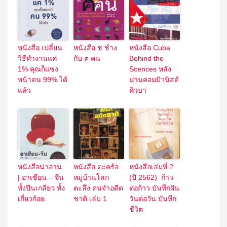
หนังสือ เปลี่ยน
หนังสือ ช ช้าง
หนังสือ Cuba
วิธีทำงานแค่
กับ ฅ คน
Behind the
1% คุณก็แซง
Scences หลัง
หน้าคน 99% ได้
ม่านคอมมิวนิสต์
แล้ว
คิวบา
หนังสือน่าอ่าน
หนังสือ ตะคร้อ
หนังสือเล่มที่ 2
| อาเซียน – จีน
หมู่บ้านโลก
(ปี 2562) ก้าว
ทั้งปีนเกลียว ทั้ง
ตะลึง คนจำอดีต
ต่อก้าว บันทึกฝัน
เกี่ยวก้อย
ชาติ เล่ม 1
วันต่อวัน บันทึก
ชีวิต