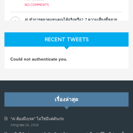
NO COMMENTS
AI ทำการตลาดแทนคุณได้จริงหรือ? 7 ความเสี่ยงที่หลาย
3
ธุรกิจมองข้าม
ก.ค. 9, 2026
RECENT TWEETS
NO COMMENTS
วิธีซ่อมชีวิตพัง ๆ ให้กลับมาปังใน 1 วัน: บทเรียนจาก Dan
4
Could not authenticate you.
Koe ในแบบอาจารย์บอม
ก.ค. 9, 2026
NO COMMENTS
เมื่อการประท้วงไม่ได้อยู่แค่บนท้องถนน : การแฮ็กเว็บไซต์
5
รัฐอาจเป็นจุดเริ่มต้นของ “ขบวนการประท้วงดิจิทัล” ครั้งใหม่
เรื่องล่าสุด
ในฟิลิปปินส์
มิ.ย. 16, 2026
NO COMMENTS
“AI ต้องมีเบรค“ ไม่ใช่มีแต่คันเร่ง
กรกฎาคม 26, 2026
เมื่อเจ้าของร้านเล็กๆ กลายเป็น “ครีเอเตอร์”
6