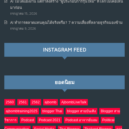
AI ไม่ได้แย่งงาน แต่กำลังสร้าง “ผู้ประกอบการรุ่นใหม่” ที่โลกไม่เคยเห็น
มิ.ย. 12, 2026
มาก่อน
NO COMMENTS
กรกฎาคม 15, 2026
AI ทำการตลาดแทนคุณได้จริงหรือ? 7 ความเสี่ยงที่หลายธุรกิจมองข้าม
เมื่อรัฐบาลเริ่มคิดแบบแพลตฟอร์ม : AI กำลังเปลี่ยนรัฐ
7
กรกฎาคม 9, 2026
ราชการไปตลอดกาล
พ.ค. 28, 2026
NO COMMENTS
INSTAGRAM FEED
เมื่อโลกออนไลน์ กลายเป็น“ศาลเตี้ย”
8
พ.ค. 4, 2026
NO COMMENTS
ยอดนิยม
น้ำตาเรา .. เป็นกรดจริงหรือ??
9
เม.ย. 19, 2026
NO COMMENTS
2560
2561
2562
ajbomb
AjbombLiveTalk
ajbombtraining2025
blogger Thai
blogger สายบันเทิง
Blogger สาย
อินโดนีเซีย กับเกมอำนาจที่มองไม่เห็น
10
วิชาการ
Podcast
Podcast 2021
Podcast อาจารย์บอม
Political
เม.ย. 19, 2026
NO COMMENTS