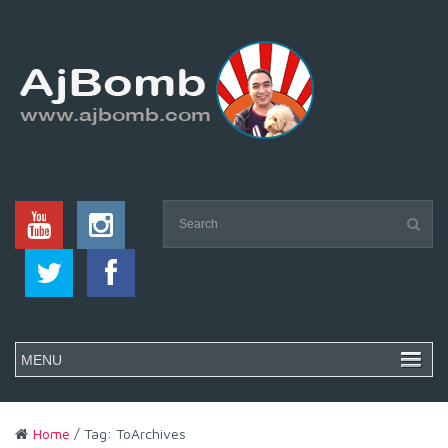
Home
/ Tag: ToArchives