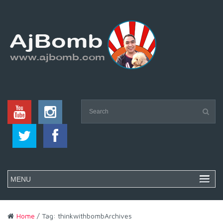
Home
/ Tag: thinkwithbombArchives