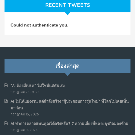
RECENT TWEETS
NO COMMENTS
วิธีซ่อมชีวิตพัง ๆ ให้กลับมาปังใน 1 วัน: บทเรียนจาก Dan
4
Could not authenticate you.
Koe ในแบบอาจารย์บอม
ก.ค. 9, 2026
NO COMMENTS
เมื่อการประท้วงไม่ได้อยู่แค่บนท้องถนน : การแฮ็กเว็บไซต์
5
รัฐอาจเป็นจุดเริ่มต้นของ “ขบวนการประท้วงดิจิทัล” ครั้งใหม่
เรื่องล่าสุด
ในฟิลิปปินส์
มิ.ย. 16, 2026
NO COMMENTS
“AI ต้องมีเบรค“ ไม่ใช่มีแต่คันเร่ง
กรกฎาคม 26, 2026
เมื่อเจ้าของร้านเล็กๆ กลายเป็น “ครีเอเตอร์”
6
AI ไม่ได้แย่งงาน แต่กำลังสร้าง “ผู้ประกอบการรุ่นใหม่” ที่โลกไม่เคยเห็น
มิ.ย. 12, 2026
มาก่อน
NO COMMENTS
กรกฎาคม 15, 2026
AI ทำการตลาดแทนคุณได้จริงหรือ? 7 ความเสี่ยงที่หลายธุรกิจมองข้าม
เมื่อรัฐบาลเริ่มคิดแบบแพลตฟอร์ม : AI กำลังเปลี่ยนรัฐ
7
กรกฎาคม 9, 2026
ราชการไปตลอดกาล