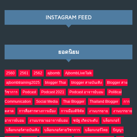
พ.ค. 28, 2026
NO COMMENTS
INSTAGRAM FEED
เมื่อโลกออนไลน์ กลายเป็น“ศาลเตี้ย”
8
พ.ค. 4, 2026
NO COMMENTS
ยอดนิยม
น้ำตาเรา .. เป็นกรดจริงหรือ??
9
เม.ย. 19, 2026
NO COMMENTS
2560
2561
2562
ajbomb
AjbombLiveTalk
ajbombtraining2025
blogger Thai
blogger สายบันเทิง
Blogger สาย
อินโดนีเซีย กับเกมอำนาจที่มองไม่เห็น
10
วิชาการ
Podcast
Podcast 2021
Podcast อาจารย์บอม
Political
เม.ย. 19, 2026
NO COMMENTS
Communication
Social Media
Thai Blogger
Thailand Blogger
การ
ตลาด
การสื่อสารทางการเมือง
การเมืองดิจิทัล
งานบรรยาย
งานบรรยาย
อาจารย์บอม
งานบรรยายอาจารย์บอม
ชนัฐ เกิดประดับ
บล็อกเกอร์
บล็อกเกอร์สายบันเทิง
บล็อกเกอร์สายวิชาการ
บล็อกเกอร์ไทย
ปัญญา