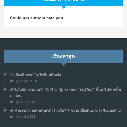
วิธีซ่อมชีวิตพัง ๆ ให้กลับมาปังใน 1 วัน: บทเรียนจาก Dan
4
Could not authenticate you.
Koe ในแบบอาจารย์บอม
ก.ค. 9, 2026
NO COMMENTS
เมื่อการประท้วงไม่ได้อยู่แค่บนท้องถนน : การแฮ็กเว็บไซต์
5
รัฐอาจเป็นจุดเริ่มต้นของ “ขบวนการประท้วงดิจิทัล” ครั้งใหม่
เรื่องล่าสุด
ในฟิลิปปินส์
มิ.ย. 16, 2026
NO COMMENTS
“AI ต้องมีเบรค“ ไม่ใช่มีแต่คันเร่ง
กรกฎาคม 26, 2026
เมื่อเจ้าของร้านเล็กๆ กลายเป็น “ครีเอเตอร์”
6
AI ไม่ได้แย่งงาน แต่กำลังสร้าง “ผู้ประกอบการรุ่นใหม่” ที่โลกไม่เคยเห็น
มิ.ย. 12, 2026
มาก่อน
NO COMMENTS
กรกฎาคม 15, 2026
AI ทำการตลาดแทนคุณได้จริงหรือ? 7 ความเสี่ยงที่หลายธุรกิจมองข้าม
เมื่อรัฐบาลเริ่มคิดแบบแพลตฟอร์ม : AI กำลังเปลี่ยนรัฐ
7
กรกฎาคม 9, 2026
ราชการไปตลอดกาล
พ.ค. 28, 2026