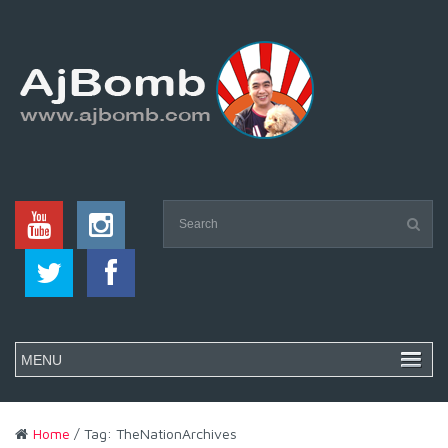
Home
/ Tag: TheNationArchives