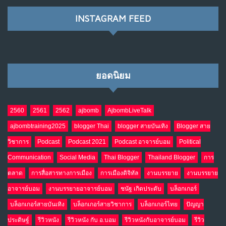
NO COMMENTS
INSTAGRAM FEED
เมื่อโลกออนไลน์ กลายเป็น“ศาลเตี้ย”
8
พ.ค. 4, 2026
NO COMMENTS
ยอดนิยม
น้ำตาเรา .. เป็นกรดจริงหรือ??
9
เม.ย. 19, 2026
NO COMMENTS
2560
2561
2562
ajbomb
AjbombLiveTalk
ajbombtraining2025
blogger Thai
blogger สายบันเทิง
Blogger สาย
อินโดนีเซีย กับเกมอำนาจที่มองไม่เห็น
10
วิชาการ
Podcast
Podcast 2021
Podcast อาจารย์บอม
Political
เม.ย. 19, 2026
NO COMMENTS
Communication
Social Media
Thai Blogger
Thailand Blogger
การ
ตลาด
การสื่อสารทางการเมือง
การเมืองดิจิทัล
งานบรรยาย
งานบรรยาย
อาจารย์บอม
งานบรรยายอาจารย์บอม
ชนัฐ เกิดประดับ
บล็อกเกอร์
บล็อกเกอร์สายบันเทิง
บล็อกเกอร์สายวิชาการ
บล็อกเกอร์ไทย
ปัญญา
ประดิษฐ์
รีวิวหนัง
รีวิวหนัง กับ อ.บอม
รีวิวหนังกับอาจารย์บอม
รีวิว