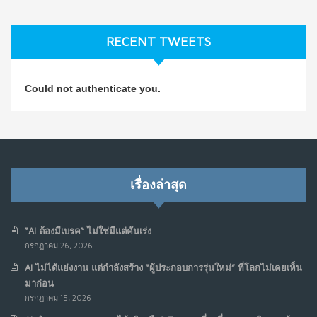
ธุรกิจมองข้าม
ก.ค. 9, 2026
RECENT TWEETS
NO COMMENTS
วิธีซ่อมชีวิตพัง ๆ ให้กลับมาปังใน 1 วัน: บทเรียนจาก Dan
4
Could not authenticate you.
Koe ในแบบอาจารย์บอม
ก.ค. 9, 2026
NO COMMENTS
เมื่อการประท้วงไม่ได้อยู่แค่บนท้องถนน : การแฮ็กเว็บไซต์
5
รัฐอาจเป็นจุดเริ่มต้นของ “ขบวนการประท้วงดิจิทัล” ครั้งใหม่
เรื่องล่าสุด
ในฟิลิปปินส์
มิ.ย. 16, 2026
NO COMMENTS
“AI ต้องมีเบรค“ ไม่ใช่มีแต่คันเร่ง
กรกฎาคม 26, 2026
เมื่อเจ้าของร้านเล็กๆ กลายเป็น “ครีเอเตอร์”
6
AI ไม่ได้แย่งงาน แต่กำลังสร้าง “ผู้ประกอบการรุ่นใหม่” ที่โลกไม่เคยเห็น
มิ.ย. 12, 2026
มาก่อน
NO COMMENTS
กรกฎาคม 15, 2026