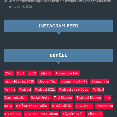
AI ทำการตลาดแทนคุณได้จริงหรือ? 7 ความเสี่ยงที่หลายธุรกิจมองข้าม
เมื่อรัฐบาลเริ่มคิดแบบแพลตฟอร์ม : AI กำลังเปลี่ยนรัฐ
7
กรกฎาคม 9, 2026
ราชการไปตลอดกาล
พ.ค. 28, 2026
NO COMMENTS
INSTAGRAM FEED
เมื่อโลกออนไลน์ กลายเป็น“ศาลเตี้ย”
8
พ.ค. 4, 2026
NO COMMENTS
ยอดนิยม
น้ำตาเรา .. เป็นกรดจริงหรือ??
9
เม.ย. 19, 2026
NO COMMENTS
2560
2561
2562
ajbomb
AjbombLiveTalk
ajbombtraining2025
blogger Thai
blogger สายบันเทิง
Blogger สาย
อินโดนีเซีย กับเกมอำนาจที่มองไม่เห็น
10
วิชาการ
Podcast
Podcast 2021
Podcast อาจารย์บอม
Political
เม.ย. 19, 2026
NO COMMENTS
Communication
Social Media
Thai Blogger
Thailand Blogger
การ
ตลาด
การสื่อสารทางการเมือง
การเมืองดิจิทัล
งานบรรยาย
งานบรรยาย
อาจารย์บอม
งานบรรยายอาจารย์บอม
ชนัฐ เกิดประดับ
บล็อกเกอร์