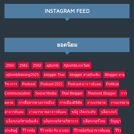
NO COMMENTS
INSTAGRAM FEED
เมื่อโลกออนไลน์ กลายเป็น“ศาลเตี้ย”
8
พ.ค. 4, 2026
NO COMMENTS
ยอดนิยม
น้ำตาเรา .. เป็นกรดจริงหรือ??
9
เม.ย. 19, 2026
NO COMMENTS
2560
2561
2562
ajbomb
AjbombLiveTalk
ajbombtraining2025
blogger Thai
blogger สายบันเทิง
Blogger สาย
อินโดนีเซีย กับเกมอำนาจที่มองไม่เห็น
10
วิชาการ
Podcast
Podcast 2021
Podcast อาจารย์บอม
Political
เม.ย. 19, 2026
NO COMMENTS
Communication
Social Media
Thai Blogger
Thailand Blogger
การ
ตลาด
การสื่อสารทางการเมือง
การเมืองดิจิทัล
งานบรรยาย
งานบรรยาย
อาจารย์บอม
งานบรรยายอาจารย์บอม
ชนัฐ เกิดประดับ
บล็อกเกอร์
บล็อกเกอร์สายบันเทิง
บล็อกเกอร์สายวิชาการ
บล็อกเกอร์ไทย
ปัญญา
ประดิษฐ์
รีวิวหนัง
รีวิวหนัง กับ อ.บอม
รีวิวหนังกับอาจารย์บอม
รีวิว