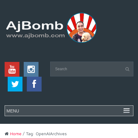
Home
/ Tag: OpenAIArchives