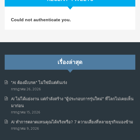
วิธีซ่อมชีวิตพัง ๆ ให้กลับมาปังใน 1 วัน: บทเรียนจาก Dan
4
Could not authenticate you.
Koe ในแบบอาจารย์บอม
ก.ค. 9, 2026
NO COMMENTS
เมื่อการประท้วงไม่ได้อยู่แค่บนท้องถนน : การแฮ็กเว็บไซต์
5
รัฐอาจเป็นจุดเริ่มต้นของ “ขบวนการประท้วงดิจิทัล” ครั้งใหม่
เรื่องล่าสุด
ในฟิลิปปินส์
มิ.ย. 16, 2026
NO COMMENTS
“AI ต้องมีเบรค“ ไม่ใช่มีแต่คันเร่ง
กรกฎาคม 26, 2026
เมื่อเจ้าของร้านเล็กๆ กลายเป็น “ครีเอเตอร์”
6
AI ไม่ได้แย่งงาน แต่กำลังสร้าง “ผู้ประกอบการรุ่นใหม่” ที่โลกไม่เคยเห็น
มิ.ย. 12, 2026
มาก่อน
NO COMMENTS
กรกฎาคม 15, 2026
AI ทำการตลาดแทนคุณได้จริงหรือ? 7 ความเสี่ยงที่หลายธุรกิจมองข้าม
เมื่อรัฐบาลเริ่มคิดแบบแพลตฟอร์ม : AI กำลังเปลี่ยนรัฐ
7
กรกฎาคม 9, 2026
ราชการไปตลอดกาล
พ.ค. 28, 2026