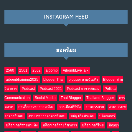
พ.ค. 28, 2026
NO COMMENTS
INSTAGRAM FEED
เมื่อโลกออนไลน์ กลายเป็น“ศาลเตี้ย”
8
พ.ค. 4, 2026
NO COMMENTS
ยอดนิยม
น้ำตาเรา .. เป็นกรดจริงหรือ??
9
เม.ย. 19, 2026
NO COMMENTS
2560
2561
2562
ajbomb
AjbombLiveTalk
ajbombtraining2025
blogger Thai
blogger สายบันเทิง
Blogger สาย
อินโดนีเซีย กับเกมอำนาจที่มองไม่เห็น
10
วิชาการ
Podcast
Podcast 2021
Podcast อาจารย์บอม
Political
เม.ย. 19, 2026
NO COMMENTS
Communication
Social Media
Thai Blogger
Thailand Blogger
การ
ตลาด
การสื่อสารทางการเมือง
การเมืองดิจิทัล
งานบรรยาย
งานบรรยาย
อาจารย์บอม
งานบรรยายอาจารย์บอม
ชนัฐ เกิดประดับ
บล็อกเกอร์
บล็อกเกอร์สายบันเทิง
บล็อกเกอร์สายวิชาการ
บล็อกเกอร์ไทย
ปัญญา