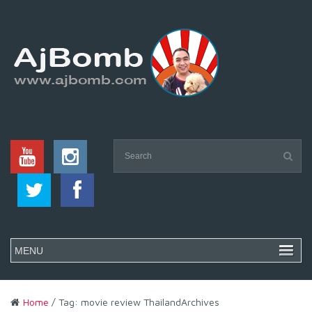
Home
/ Tag: movie review ThailandArchives