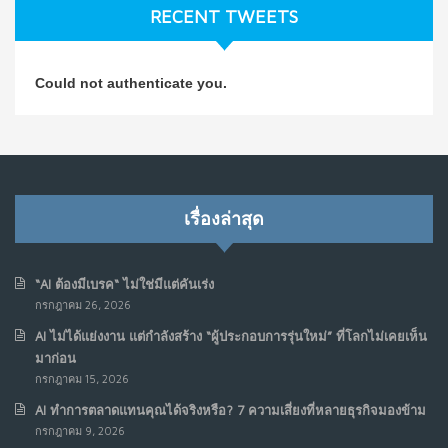
RECENT TWEETS
NO COMMENTS
วิธีซ่อมชีวิตพัง ๆ ให้กลับมาปังใน 1 วัน: บทเรียนจาก Dan
4
Could not authenticate you.
Koe ในแบบอาจารย์บอม
ก.ค. 9, 2026
NO COMMENTS
เมื่อการประท้วงไม่ได้อยู่แค่บนท้องถนน : การแฮ็กเว็บไซต์
5
รัฐอาจเป็นจุดเริ่มต้นของ “ขบวนการประท้วงดิจิทัล” ครั้งใหม่
เรื่องล่าสุด
ในฟิลิปปินส์
มิ.ย. 16, 2026
NO COMMENTS
“AI ต้องมีเบรค“ ไม่ใช่มีแต่คันเร่ง
กรกฎาคม 26, 2026
เมื่อเจ้าของร้านเล็กๆ กลายเป็น “ครีเอเตอร์”
6
AI ไม่ได้แย่งงาน แต่กำลังสร้าง “ผู้ประกอบการรุ่นใหม่” ที่โลกไม่เคยเห็น
มิ.ย. 12, 2026
มาก่อน
NO COMMENTS
กรกฎาคม 15, 2026
AI ทำการตลาดแทนคุณได้จริงหรือ? 7 ความเสี่ยงที่หลายธุรกิจมองข้าม
เมื่อรัฐบาลเริ่มคิดแบบแพลตฟอร์ม : AI กำลังเปลี่ยนรัฐ
7
กรกฎาคม 9, 2026
ราชการไปตลอดกาล