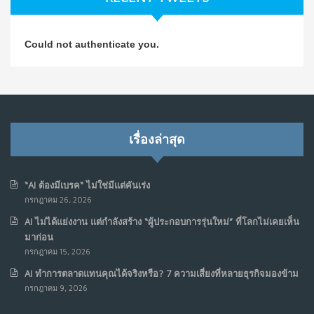
วิธีซ่อมชีวิตพัง ๆ ให้กลับมาปังใน 1 วัน: บทเรียนจาก Dan
4
Could not authenticate you.
Koe ในแบบอาจารย์บอม
ก.ค. 9, 2026
NO COMMENTS
เมื่อการประท้วงไม่ได้อยู่แค่บนท้องถนน : การแฮ็กเว็บไซต์
5
รัฐอาจเป็นจุดเริ่มต้นของ “ขบวนการประท้วงดิจิทัล” ครั้งใหม่
เรื่องล่าสุด
ในฟิลิปปินส์
มิ.ย. 16, 2026
NO COMMENTS
“AI ต้องมีเบรค“ ไม่ใช่มีแต่คันเร่ง
กรกฎาคม 26, 2026
เมื่อเจ้าของร้านเล็กๆ กลายเป็น “ครีเอเตอร์”
6
AI ไม่ได้แย่งงาน แต่กำลังสร้าง “ผู้ประกอบการรุ่นใหม่” ที่โลกไม่เคยเห็น
มิ.ย. 12, 2026
มาก่อน
NO COMMENTS
กรกฎาคม 15, 2026
AI ทำการตลาดแทนคุณได้จริงหรือ? 7 ความเสี่ยงที่หลายธุรกิจมองข้าม
เมื่อรัฐบาลเริ่มคิดแบบแพลตฟอร์ม : AI กำลังเปลี่ยนรัฐ
7
กรกฎาคม 9, 2026
ราชการไปตลอดกาล
พ.ค. 28, 2026