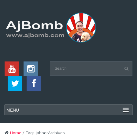
Home
/ Tag: jabberArchives