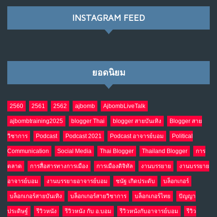
NO COMMENTS
INSTAGRAM FEED
เมื่อโลกออนไลน์ กลายเป็น“ศาลเตี้ย”
8
พ.ค. 4, 2026
NO COMMENTS
ยอดนิยม
น้ำตาเรา .. เป็นกรดจริงหรือ??
9
เม.ย. 19, 2026
NO COMMENTS
2560
2561
2562
ajbomb
AjbombLiveTalk
ajbombtraining2025
blogger Thai
blogger สายบันเทิง
Blogger สาย
อินโดนีเซีย กับเกมอำนาจที่มองไม่เห็น
10
วิชาการ
Podcast
Podcast 2021
Podcast อาจารย์บอม
Political
เม.ย. 19, 2026
NO COMMENTS
Communication
Social Media
Thai Blogger
Thailand Blogger
การ
ตลาด
การสื่อสารทางการเมือง
การเมืองดิจิทัล
งานบรรยาย
งานบรรยาย
อาจารย์บอม
งานบรรยายอาจารย์บอม
ชนัฐ เกิดประดับ
บล็อกเกอร์
บล็อกเกอร์สายบันเทิง
บล็อกเกอร์สายวิชาการ
บล็อกเกอร์ไทย
ปัญญา
ประดิษฐ์
รีวิวหนัง
รีวิวหนัง กับ อ.บอม
รีวิวหนังกับอาจารย์บอม
รีวิว